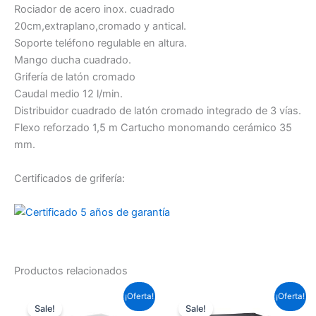
Rociador de acero inox. cuadrado
20cm,extraplano,cromado y antical.
Soporte teléfono regulable en altura.
Mango ducha cuadrado.
Grifería de latón cromado
Caudal medio 12 l/min.
Distribuidor cuadrado de latón cromado integrado de 3 vías.
Flexo reforzado 1,5 m Cartucho monomando cerámico 35
mm.
Certificados de grifería:
Productos relacionados
El
El
El
El
¡Oferta!
¡Oferta!
precio
precio
precio
precio
Sale!
Sale!
original
actual
original
actual