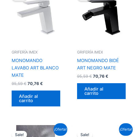
era:
es:
era:
es:
95,59 €.
70,76 €.
95,59 €.
70,76 €.
GRIFERÍA IMEX
GRIFERÍA IMEX
MONOMANDO
MONOMANDO BIDÉ
LAVABO ART BLANCO
ART NEGRO MATE
MATE
95,59
€
70,76
€
95,59
€
70,76
€
Añadir al
carrito
Añadir al
carrito
El
El
El
El
¡Oferta!
¡Oferta!
precio
precio
precio
precio
Sale!
Sale!