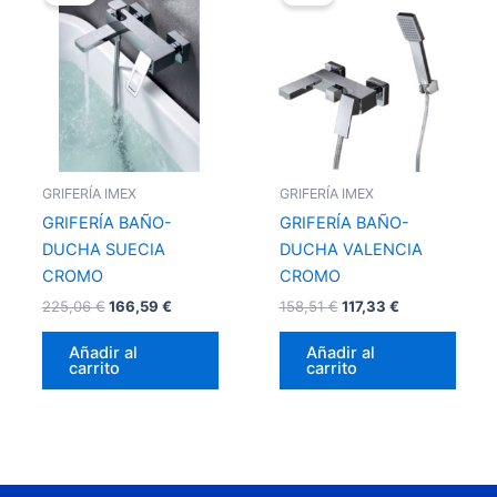
original
actual
original
actual
era:
es:
era:
es:
225,06 €.
166,59 €.
158,51 €.
117,33 €.
GRIFERÍA IMEX
GRIFERÍA IMEX
GRIFERÍA BAÑO-
GRIFERÍA BAÑO-
DUCHA SUECIA
DUCHA VALENCIA
CROMO
CROMO
225,06
€
166,59
€
158,51
€
117,33
€
Añadir al
Añadir al
carrito
carrito