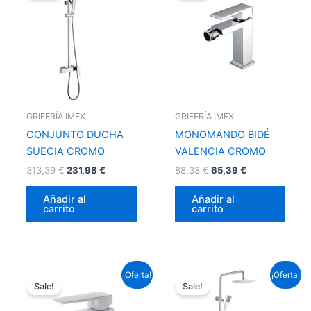
era:
es:
era:
es:
313,39 €.
231,98 €.
88,33 €.
65,39 €.
GRIFERÍA IMEX
GRIFERÍA IMEX
CONJUNTO DUCHA
MONOMANDO BIDÉ
SUECIA CROMO
VALENCIA CROMO
313,39
€
231,98
€
88,33
€
65,39
€
Añadir al
Añadir al
carrito
carrito
El
El
El
El
¡Oferta!
¡Oferta!
precio
precio
precio
precio
Sale!
Sale!
original
actual
original
actual
era:
es:
era:
es: