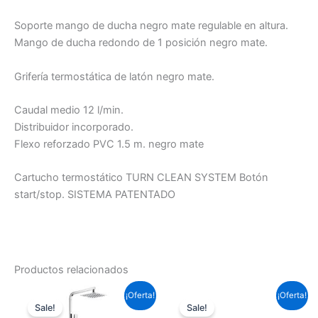
Soporte mango de ducha negro mate regulable en altura.
Mango de ducha redondo de 1 posición negro mate.
Grifería termostática de latón negro mate.
Caudal medio 12 l/min.
Distribuidor incorporado.
Flexo reforzado PVC 1.5 m. negro mate
Cartucho termostático TURN CLEAN SYSTEM Botón
start/stop. SISTEMA PATENTADO
Productos relacionados
El
El
El
El
¡Oferta!
¡Oferta!
precio
precio
precio
precio
Sale!
Sale!
original
actual
original
actual