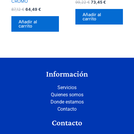
CROMO
99,22
€
73,45
€
87,12
€
64,49
€
Añadir al
carrito
Añadir al
carrito
Información
Servicios
Quienes somos
Donde estamos
Contacto
Contacto