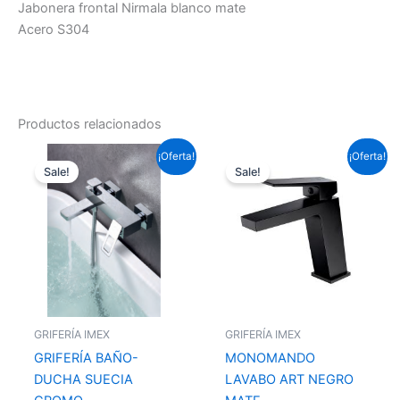
Jabonera frontal Nirmala blanco mate
Acero S304
Productos relacionados
El
El
El
El
¡Oferta!
¡Oferta!
precio
precio
precio
precio
Sale!
Sale!
original
actual
original
actual
era:
es:
era:
es:
225,06 €.
166,59 €.
95,59 €.
70,76 €.
GRIFERÍA IMEX
GRIFERÍA IMEX
GRIFERÍA BAÑO-
MONOMANDO
DUCHA SUECIA
LAVABO ART NEGRO