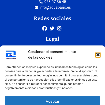
953 07 36 45
info@aquabaño.es
Redes sociales
Legal
Aviso legal
Gestionar el consentimiento
Política de privacidad
de las cookies
Política de cookies
Condiciones de uso
Para ofrecer las mejores experiencias, utilizamos tecnologías como las
cookies para almacenar y/o acceder a la información del dispositivo. El
consentimiento de estas tecnologías nos permitirá procesar datos como
el comportamiento de navegación o las identificaciones únicas en este
Copyright © 2026 Aquabaño | Todos los derechos reservados
sitio. No consentir o retirar el consentimiento, puede afectar
Diseñado por
Innovation Studio
negativamente a ciertas características y funciones.
Aceptar