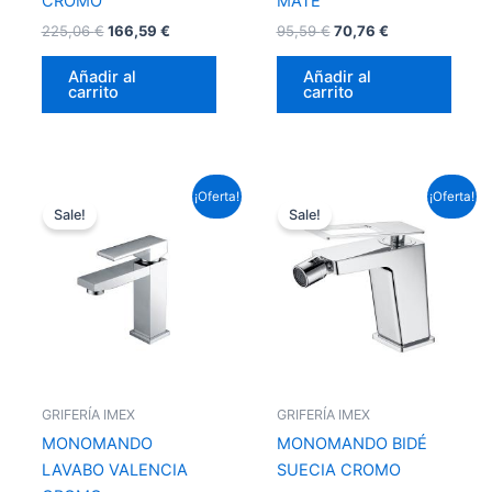
CROMO
MATE
225,06
€
166,59
€
95,59
€
70,76
€
Añadir al
Añadir al
carrito
carrito
El
El
El
El
¡Oferta!
¡Oferta!
precio
precio
precio
precio
Sale!
Sale!
original
actual
original
actual
era:
es:
era:
es:
87,12 €.
64,49 €.
99,22 €.
73,45 €.
GRIFERÍA IMEX
GRIFERÍA IMEX
MONOMANDO
MONOMANDO BIDÉ
LAVABO VALENCIA
SUECIA CROMO