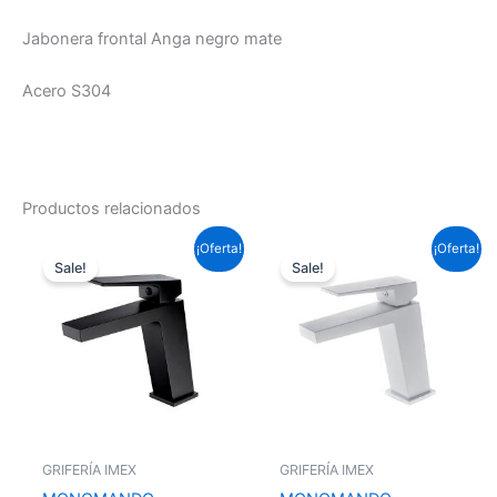
Jabonera frontal Anga negro mate
Acero S304
Productos relacionados
El
El
El
El
¡Oferta!
¡Oferta!
precio
precio
precio
precio
Sale!
Sale!
original
actual
original
actual
era:
es:
era:
es:
95,59 €.
70,76 €.
95,59 €.
70,76 €.
GRIFERÍA IMEX
GRIFERÍA IMEX