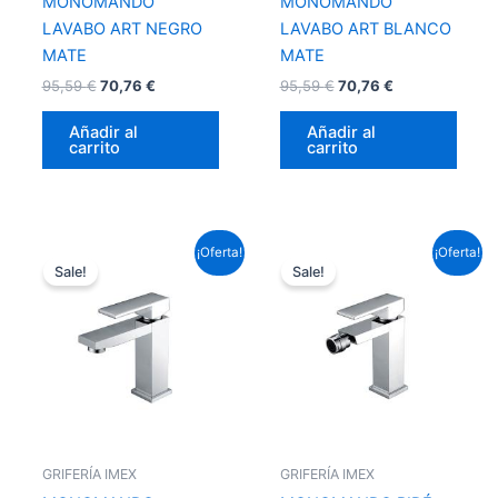
MONOMANDO
MONOMANDO
LAVABO ART NEGRO
LAVABO ART BLANCO
MATE
MATE
95,59
€
70,76
€
95,59
€
70,76
€
Añadir al
Añadir al
carrito
carrito
El
El
El
El
¡Oferta!
¡Oferta!
precio
precio
precio
precio
Sale!
Sale!
original
actual
original
actual
era:
es:
era:
es:
87,12 €.
64,49 €.
88,33 €.
65,39 €.
GRIFERÍA IMEX
GRIFERÍA IMEX