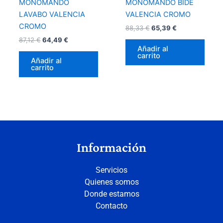
MONOMANDO
MONOMANDO BIDÉ
LAVABO VALENCIA
VALENCIA CROMO
CROMO
88,33
€
65,39
€
87,12
€
64,49
€
Añadir al
carrito
Añadir al
carrito
Información
Servicios
Quienes somos
Donde estamos
Contacto