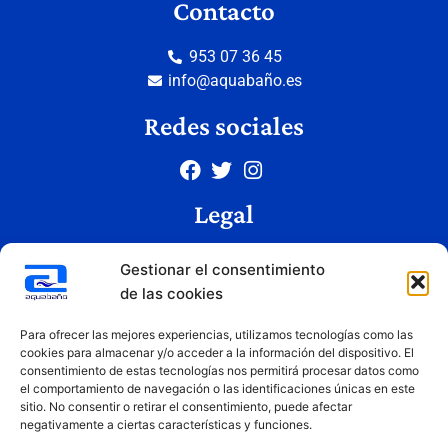
Contacto
953 07 36 45
info@aquabaño.es
Redes sociales
Legal
Aviso legal
Gestionar el consentimiento
Política de privacidad
de las cookies
Política de cookies
Condiciones de uso
Para ofrecer las mejores experiencias, utilizamos tecnologías como las
cookies para almacenar y/o acceder a la información del dispositivo. El
consentimiento de estas tecnologías nos permitirá procesar datos como
el comportamiento de navegación o las identificaciones únicas en este
Copyright © 2026 Aquabaño | Todos los derechos reservados
sitio. No consentir o retirar el consentimiento, puede afectar
Diseñado por
Innovation Studio
negativamente a ciertas características y funciones.