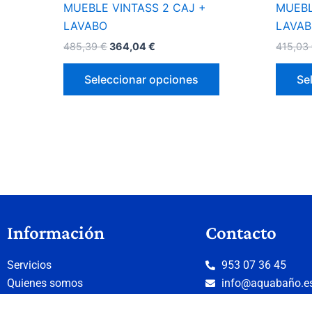
MUEBLE VINTASS 2 CAJ +
MUEBL
de
LAVABO
LAVA
producto
485,39
€
364,04
€
415,03
Seleccionar opciones
Se
Información
Contacto
Servicios
953 07 36 45
Quienes somos
info@aquabaño.e
Donde estamos