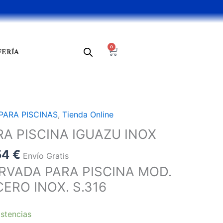
0
Cart
FERÍA
El
PARA PISCINAS
,
Tienda Online
o
precio
A PISCINA IGUAZU INOX
al
actual
54
€
es:
Envío Gratis
2 €.
440,54 €.
VADA PARA PISCINA MOD.
ERO INOX. S.316
stencias