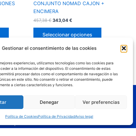
JONES
CONJUNTO NOMAD CAJON +
de
de
ENCIMERA
producto
producto
457,38
€
343,04
€
Seleccionar opciones
Gestionar el consentimiento de las cookies
 mejores experiencias, utilizamos tecnologías como las cookies para
ceder a la información del dispositivo. El consentimiento de estas
permitirá procesar datos como el comportamiento de navegación o las
únicas en este sitio. No consentir o retirar el consentimiento, puede
mente a ciertas características y funciones.
gal
tar
Denegar
Ver preferencias
o legal
Política de Cookies
Política de Privacidad
Aviso legal
tica de privacidad
tica de cookies