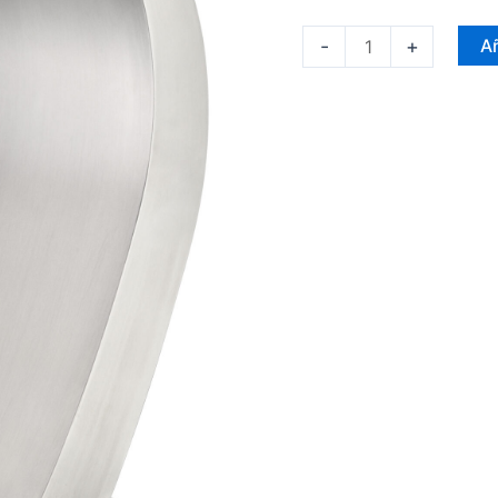
-
+
Añ