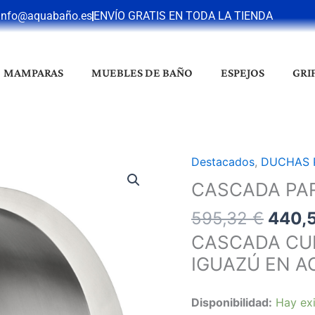
info@aquabaño.es
ENVÍO GRATIS EN TODA LA TIENDA
MAMPARAS
MUEBLES DE BAÑO
ESPEJOS
GRI
El
Destacados
,
DUCHAS 
CASCADA
preci
PARA
CASCADA PAR
origin
PISCINA
595,32
€
440,
era:
IGUAZU
595,3
INOX
CASCADA CUR
cantidad
IGUAZÚ EN AC
Disponibilidad:
Hay exi