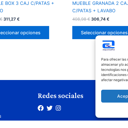
E BOX 3 CAJ C/PATAS +
MUEBLE GRANADA 2 CA
de
BO
C/PATAS + LAVABO
producto
€
311,27
€
408,98
€
306,74
€
leccionar opciones
Seleccionar opciones
Para ofrecer las
almacenar y/o ac
tecnologías nos 
identificaciones 
afectar negativa
Redes sociales
Le
Acep
Avis
s
Polí
Polí