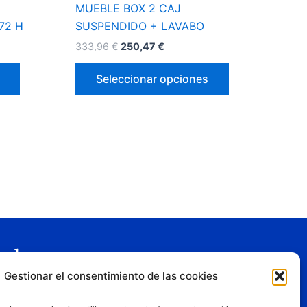
página
página
MUEBLE BOX 2 CAJ
de
de
72 H
SUSPENDIDO + LAVABO
producto
producto
333,96
€
250,47
€
Seleccionar opciones
gal
Gestionar el consentimiento de las cookies
o legal
tica de privacidad