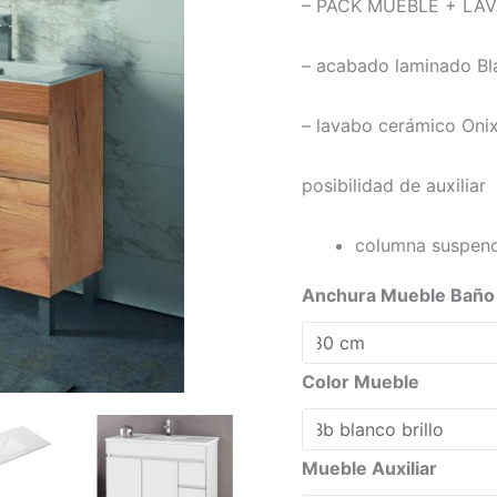
– PACK MUEBLE + LA
+
LAVABO
– acabado laminado Bl
cantidad
– lavabo cerámico Oni
posibilidad de auxiliar
columna suspend
Anchura Mueble Baño
Color Mueble
Mueble Auxiliar