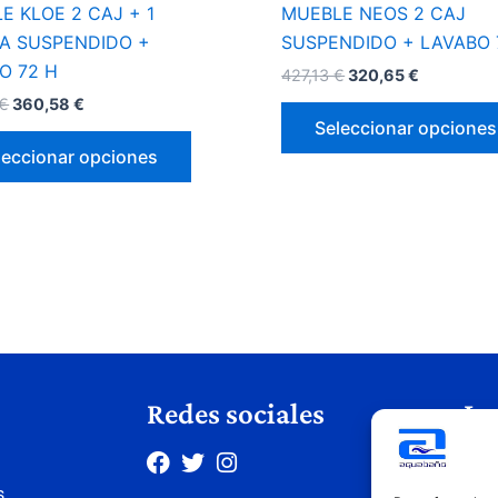
página
E KLOE 2 CAJ + 1
MUEBLE NEOS 2 CAJ
de
A SUSPENDIDO +
SUSPENDIDO + LAVABO 
producto
O 72 H
427,13
€
320,65
€
€
360,58
€
Seleccionar opciones
leccionar opciones
Redes sociales
Le
Avis
s
Polí