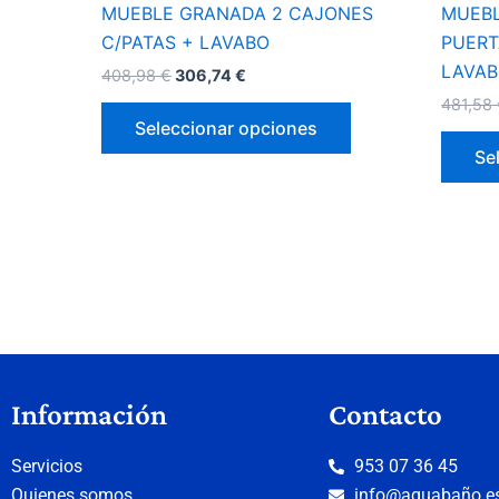
página
MUEBLE GRANADA 2 CAJONES
MUEBL
de
C/PATAS + LAVABO
PUERT
producto
LAVAB
408,98
€
306,74
€
481,58
Seleccionar opciones
Se
Información
Contacto
Servicios
953 07 36 45
Quienes somos
info@aquabaño.e