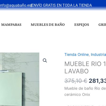
info@aquabaño.es
ENVÍO GRATIS EN TODA LA TIENDA
MAMPARAS
MUEBLES DE BAÑO
ESPEJOS
GRI
El
Tienda Online
,
Industri
MUEBLE
precio
RIO
MUEBLE RIO 1
origin
1
LAVABO
era:
CAJ
375,10
375,10
€
281,3
+
3
Mueble de baño Rio de 
PTAS
cerámico Onix
CON
PATAS