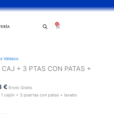
0
Cart
FERÍA
El
as Velasco
precio
 CAJ + 3 PTAS CON PATAS +
al
actual
es:
 €.
281,33 €.
3
€
Envío Gratis
1 cajón + 3 puertas con patas + lavabo