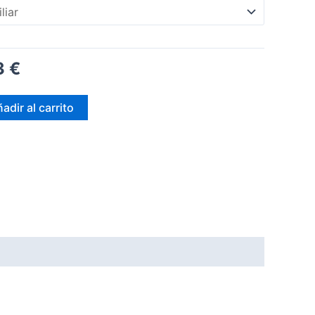
3
€
adir al carrito