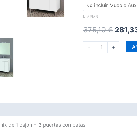
LIMPIAR
375,10
€
281,3
-
+
Añ
ix de 1 cajón + 3 puertas con patas