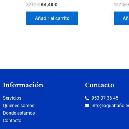
87,12
€
64,49
€
127,05
Añadir al carrito
Aña
Información
Contacto
Servicios
953 07 36 45
Quienes somos
info@aquabaño.e
Donde estamos
Contacto