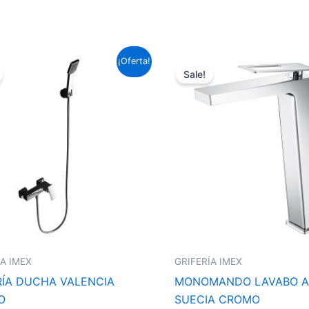
El
El
El
El
¡Oferta!
precio
precio
precio
precio
Sale!
original
actual
original
actual
era:
es:
era:
es:
127,05 €.
94,04 €.
156,09 €.
115,54 €.
ÍA IMEX
GRIFERÍA IMEX
RÍA DUCHA VALENCIA
MONOMANDO LAVABO A
O
SUECIA CROMO