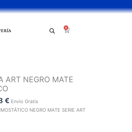
0
Cart
FERÍA
El
o
precio
A ART NEGRO MATE
al
actual
CO
es:
9 €.
231,98 €.
98
€
Envío Gratis
MOSTÁTICO NEGRO MATE SERIE ART