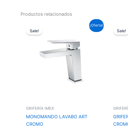
Productos relacionados
El
El
¡Oferta!
precio
precio
Sale!
Sale!
original
actual
era:
es:
87,12 €.
64,49 €.
GRIFERÍA IMEX
GRIFER
MONOMANDO LAVABO ART
GRIFE
CROMO
CROM