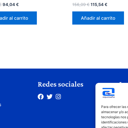
€
94,04
€
156,09
€
115,54
€
dir al carrito
Añadir al carrito
Redes sociales
Le
Avis
s
Polí
Para ofrecer las
Polí
almacenar y/o ac
tecnologías nos 
Cond
identificaciones 
afectar negativa