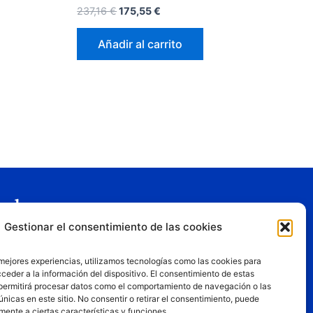
237,16
€
175,55
€
Añadir al carrito
gal
Gestionar el consentimiento de las cookies
o legal
tica de privacidad
 mejores experiencias, utilizamos tecnologías como las cookies para
tica de cookies
ceder a la información del dispositivo. El consentimiento de estas
permitirá procesar datos como el comportamiento de navegación o las
iciones de uso
únicas en este sitio. No consentir o retirar el consentimiento, puede
mente a ciertas características y funciones.