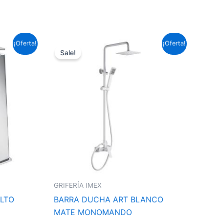
El
El
¡Oferta!
¡Oferta!
precio
precio
Sale!
original
actual
era:
es:
237,16 €.
175,55 €.
GRIFERÍA IMEX
LTO
BARRA DUCHA ART BLANCO
MATE MONOMANDO