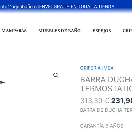
info@aquabaño.es
ENVÍO GRATIS EN TODA LA TIENDA
MAMPARAS
MUEBLES DE BAÑO
ESPEJOS
GRI
El
GRIFERÍA IMEX
BARRA
preci
DUCHA
BARRA DUCH
origin
ART
TERMOSTÁTI
era:
NEGRO
313,3
313,39
€
231,
MATE
TERMOSTÁTICO
BARRA DE DUCHA TER
cantidad
GARANTÍA 5 AÑOS