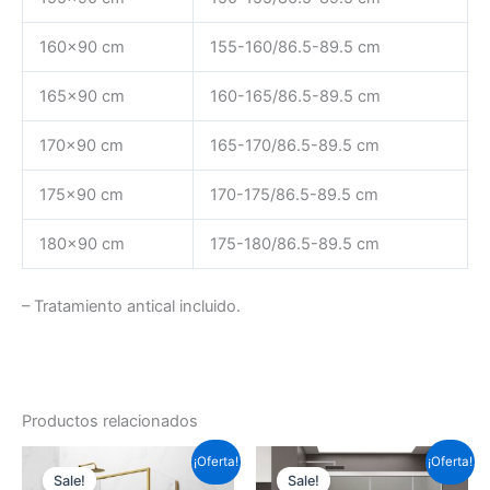
160×90 cm
155-160/86.5-89.5 cm
165×90 cm
160-165/86.5-89.5 cm
170×90 cm
165-170/86.5-89.5 cm
175×90 cm
170-175/86.5-89.5 cm
180×90 cm
175-180/86.5-89.5 cm
– Tratamiento antical incluido.
Productos relacionados
Este
Este
¡Oferta!
¡Oferta!
Sale!
Sale!
producto
prod