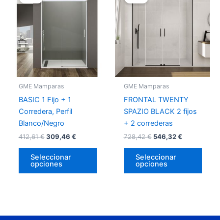
tiene
tiene
múltiples
múlti
variantes.
varia
Las
Las
opciones
opci
se
se
pueden
pued
GME Mamparas
GME Mamparas
elegir
elegir
BASIC 1 Fijo + 1
FRONTAL TWENTY
en
en
Corredera, Perfil
SPAZIO BLACK 2 fijos
la
la
Blanco/Negro
+ 2 correderas
página
págin
412,61
€
309,46
€
728,42
€
546,32
€
de
de
producto
prod
Seleccionar
Seleccionar
opciones
opciones