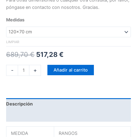
Para otras dimensiones o cualquier otra consulta, por favor,
póngase en contacto con nosotros. Gracias.
Medidas
LIMPIAR
689,70
€
517,28
€
-
+
Añadir al carrito
Descripción
Información adicional
MEDIDA
RANGOS