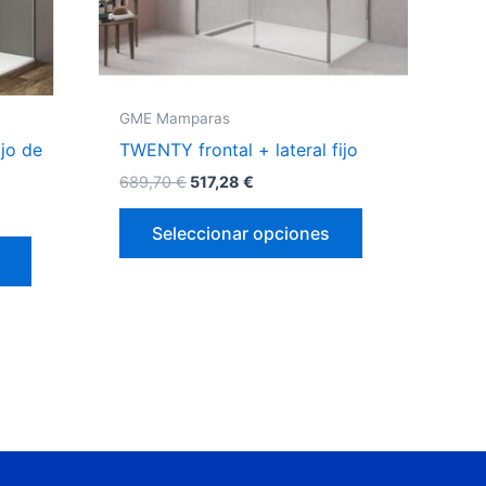
pueden
pueden
elegir
elegir
en
en
la
la
GME Mamparas
página
página
ijo de
TWENTY frontal + lateral fijo
de
de
689,70
€
517,28
€
producto
producto
Seleccionar opciones