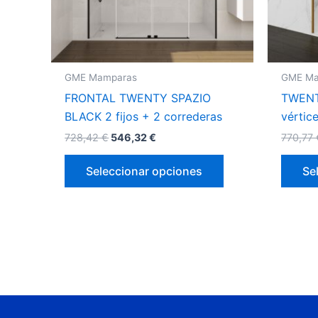
pueden
elegir
en
la
GME Mamparas
GME Ma
página
FRONTAL TWENTY SPAZIO
TWENT
de
BLACK 2 fijos + 2 correderas
vérti
producto
728,42
€
546,32
€
770,77
Seleccionar opciones
Se