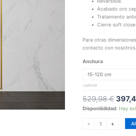
Reversible.
cantidad
Acabado oro cep
Tratamiento anti
Cierre soft close
Para otras dimensiones
contacto con nosotros.
Anchura
LIMPIAR
529,98
€
397,
Disponibilidad:
Hay exi
-
+
Añ