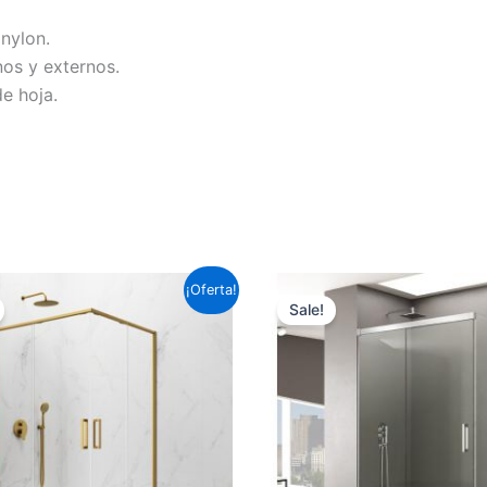
nylon.
os y externos.
e hoja.
Este
¡Oferta!
Sale!
producto
tiene
múltiples
variantes.
Las
opciones
se