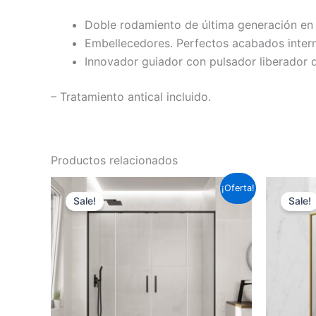
Doble rodamiento de última generación en 
Embellecedores. Perfectos acabados intern
Innovador guiador con pulsador liberador d
– Tratamiento antical incluido.
Productos relacionados
Este
¡Oferta!
Sale!
Sale!
producto
tiene
múltiples
variantes.
Las
opciones
se