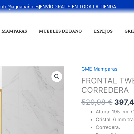
info@aquabaño.es
ENVÍO GRATIS EN TODA LA TIENDA
MAMPARAS
MUEBLES DE BAÑO
ESPEJOS
GRI
El
GME Mamparas
FRONTAL
preci
TWENTY
FRONTAL TWE
origi
GOLD
CORREDERA
era:
1
529,9
529,98
€
397,
FIJO
+
Altura: 195 cm. 
1
Cristal: 6 mm tr
HOJA
Corredera.
CORREDERA