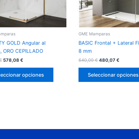
pueden
elegir
en
la
mparas
GME Mamparas
página
Y GOLD Angular al
BASIC Frontal + Lateral F
de
ce, ORO CEPILLADO
8 mm
producto
€
578,08
€
640,09
€
480,07
€
leccionar opciones
Seleccionar opciones