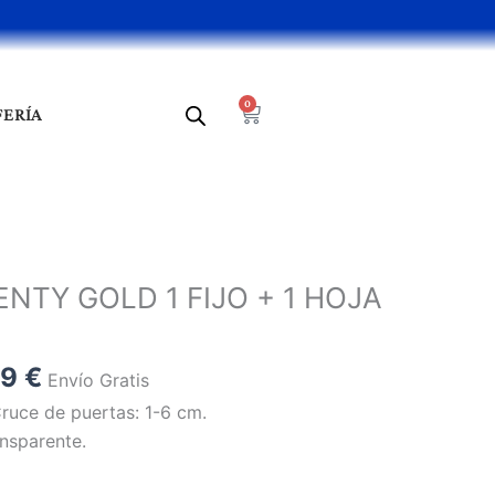
0
Cart
FERÍA
El
o
precio
NTY GOLD 1 FIJO + 1 HOJA
nal
actual
es:
8 €.
397,49 €.
49
€
Envío Gratis
Cruce de puertas: 1-6 cm.
ansparente.