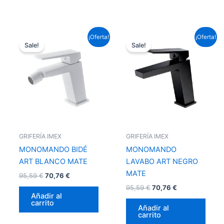
El
El
El
El
¡Oferta!
¡Oferta!
precio
precio
precio
precio
Sale!
Sale!
original
actual
original
actual
era:
es:
era:
es:
95,59 €.
70,76 €.
95,59 €.
70,76 €.
GRIFERÍA IMEX
GRIFERÍA IMEX
MONOMANDO BIDÉ
MONOMANDO
ART BLANCO MATE
LAVABO ART NEGRO
MATE
95,59
€
70,76
€
95,59
€
70,76
€
Añadir al
carrito
Añadir al
carrito