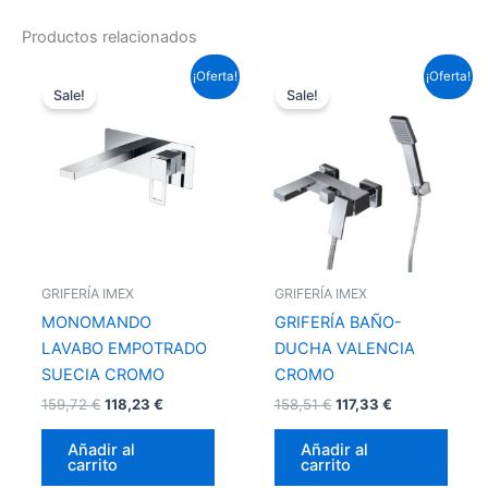
Productos relacionados
El
El
El
El
¡Oferta!
¡Oferta!
precio
precio
precio
precio
Sale!
Sale!
original
actual
original
actual
era:
es:
era:
es:
159,72 €.
118,23 €.
158,51 €.
117,33 €.
GRIFERÍA IMEX
GRIFERÍA IMEX
MONOMANDO
GRIFERÍA BAÑO-
LAVABO EMPOTRADO
DUCHA VALENCIA
SUECIA CROMO
CROMO
159,72
€
118,23
€
158,51
€
117,33
€
Añadir al
Añadir al
carrito
carrito