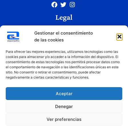
Legal
Aviso legal
Gestionar el consentimiento
Política de privacidad
de las cookies
Política de cookies
Condiciones de uso
Para ofrecer las mejores experiencias, utilizamos tecnologías como las
cookies para almacenar y/o acceder a la información del dispositivo. El
consentimiento de estas tecnologías nos permitirá procesar datos como
el comportamiento de navegación o las identificaciones únicas en este
Copyright © 2026 Aquabaño | Todos los derechos reservados
sitio. No consentir o retirar el consentimiento, puede afectar
Diseñado por
Innovation Studio
negativamente a ciertas características y funciones.
Aceptar
Denegar
Ver preferencias
Financiado por la Unión Europea – NextGenerationEU. Sin embargo, los puntos de vista y las
opiniones expresadas son únicamente los del autor o autores y no reflejan necesariamente los de