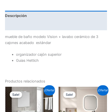
Descripción
Información adicional
mueble de baño modelo Vision + lavabo cerámico de 3
cajones acabado estándar
organizador cajón superior
Guias Hettich
Productos relacionados
Este
Este
¡Oferta!
¡Oferta!
Sale!
Sale!
producto
prod
tiene
tiene
múltiples
múlti