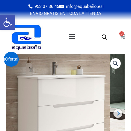
Ir
953 07 36 45
info@aquabaño.es
al
ENVÍO GRATIS EN TODA LA TIENDA
Abrir barra de herramientas
contenido
0
Cart
MUEBLE
¡Oferta!
VISION
3
CAJ
CON
PATAS
+
LAVABO
VANGUARD
cantidad