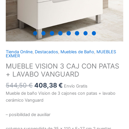
Tienda Online
,
Destacados
,
Muebles de Baño
,
MUEBLES
EXMER
MUEBLE VISION 3 CAJ CON PATAS
+ LAVABO VANGUARD
544,50
€
408,38
€
Envío Gratis
Mueble de baño Vision de 3 cajones con patas + lavabo
cerámico Vanguard
– posibilidad de auxiliar
columna suspendida de 35 x 110 x F-27 cm 2 puertas