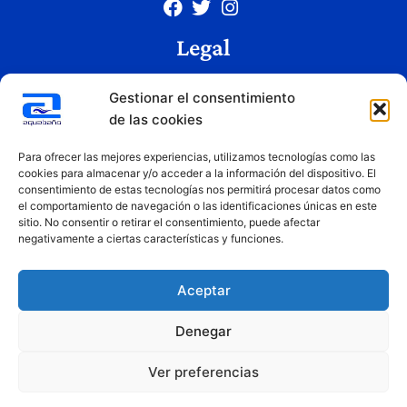
Legal
Aviso legal
Gestionar el consentimiento
Política de privacidad
de las cookies
Política de cookies
Condiciones de uso
Para ofrecer las mejores experiencias, utilizamos tecnologías como las
cookies para almacenar y/o acceder a la información del dispositivo. El
consentimiento de estas tecnologías nos permitirá procesar datos como
el comportamiento de navegación o las identificaciones únicas en este
Copyright © 2026 Aquabaño | Todos los derechos reservados
sitio. No consentir o retirar el consentimiento, puede afectar
Diseñado por
Innovation Studio
negativamente a ciertas características y funciones.
Aceptar
Denegar
Ver preferencias
Financiado por la Unión Europea – NextGenerationEU. Sin embargo, los puntos de vista y las
opiniones expresadas son únicamente los del autor o autores y no reflejan necesariamente los de