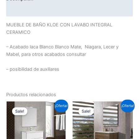
Información adicional
MUEBLE DE BAÑO KLOE CON LAVABO INTEGRAL
CERAMICO
– Acabado laca Blanco Blanco Mate, Niagara, Lecer y
Mabel, para otros acabados consultar
– posibilidad de auxiliares
Productos relacionados
Este
Este
¡Oferta!
¡Oferta!
Sale!
Sale!
producto
prod
tiene
tiene
múltiples
múlti
variantes.
varia