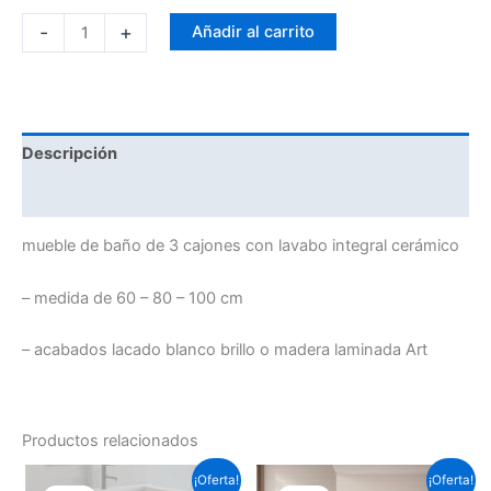
-
+
Añadir al carrito
Descripción
Información adicional
mueble de baño de 3 cajones con lavabo integral cerámico
– medida de 60 – 80 – 100 cm
– acabados lacado blanco brillo o madera laminada Art
Productos relacionados
Este
Este
¡Oferta!
¡Oferta!