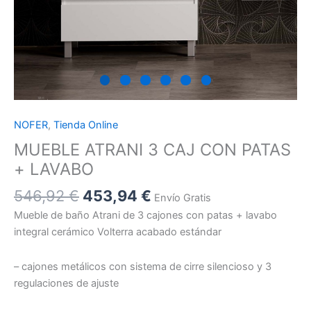
NOFER
,
Tienda Online
MUEBLE ATRANI 3 CAJ CON PATAS
+ LAVABO
546,92
€
453,94
€
Envío Gratis
Mueble de baño Atrani de 3 cajones con patas + lavabo
integral cerámico Volterra acabado estándar
– cajones metálicos con sistema de cirre silencioso y 3
regulaciones de ajuste