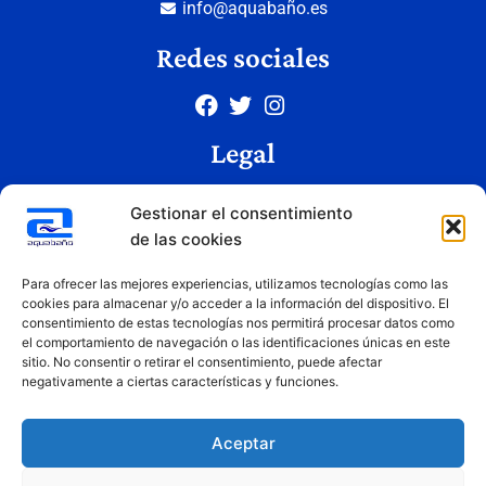
info@aquabaño.es
Redes sociales
Legal
Aviso legal
Gestionar el consentimiento
Política de privacidad
de las cookies
Política de cookies
Condiciones de uso
Para ofrecer las mejores experiencias, utilizamos tecnologías como las
cookies para almacenar y/o acceder a la información del dispositivo. El
consentimiento de estas tecnologías nos permitirá procesar datos como
el comportamiento de navegación o las identificaciones únicas en este
Copyright © 2026 Aquabaño | Todos los derechos reservados
sitio. No consentir o retirar el consentimiento, puede afectar
Diseñado por
Innovation Studio
negativamente a ciertas características y funciones.
Aceptar