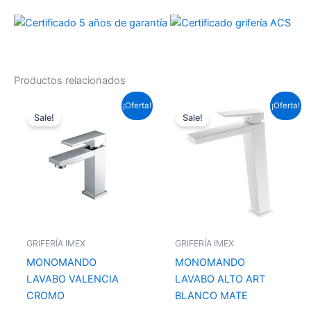
Productos relacionados
El
El
El
El
¡Oferta!
¡Oferta!
precio
precio
precio
precio
Sale!
Sale!
original
actual
original
actual
era:
es:
era:
es:
87,12 €.
64,49 €.
153,67 €.
113,75 €.
GRIFERÍA IMEX
GRIFERÍA IMEX
MONOMANDO
MONOMANDO
LAVABO VALENCIA
LAVABO ALTO ART
CROMO
BLANCO MATE