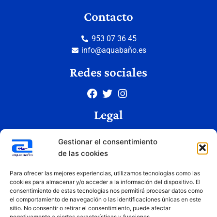
Contacto
953 07 36 45
info@aquabaño.es
Redes sociales
Legal
Aviso legal
Gestionar el consentimiento
Política de privacidad
de las cookies
Política de cookies
Condiciones de uso
Para ofrecer las mejores experiencias, utilizamos tecnologías como las
cookies para almacenar y/o acceder a la información del dispositivo. El
consentimiento de estas tecnologías nos permitirá procesar datos como
el comportamiento de navegación o las identificaciones únicas en este
Copyright © 2026 Aquabaño | Todos los derechos reservados
sitio. No consentir o retirar el consentimiento, puede afectar
Diseñado por
Innovation Studio
negativamente a ciertas características y funciones.