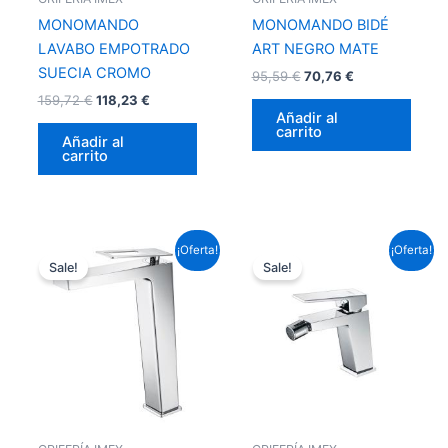
MONOMANDO
MONOMANDO BIDÉ
LAVABO EMPOTRADO
ART NEGRO MATE
SUECIA CROMO
95,59
€
70,76
€
159,72
€
118,23
€
Añadir al
carrito
Añadir al
carrito
El
El
El
El
¡Oferta!
¡Oferta!
precio
precio
precio
precio
Sale!
Sale!
original
actual
original
actual
era:
es:
era:
es:
156,09 €.
115,54 €.
88,33 €.
65,39 €.