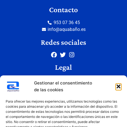
Contacto
953 07 36 45
info@aquabaño.es
Redes sociales
Legal
Aviso legal
Gestionar el consentimiento
Política de privacidad
de las cookies
Política de cookies
Condiciones de uso
Para ofrecer las mejores experiencias, utilizamos tecnologías como las
cookies para almacenar y/o acceder a la información del dispositivo. El
consentimiento de estas tecnologías nos permitirá procesar datos como
el comportamiento de navegación o las identificaciones únicas en este
Copyright © 2026 Aquabaño | Todos los derechos reservados
sitio. No consentir o retirar el consentimiento, puede afectar
Diseñado por
Innovation Studio
negativamente a ciertas características y funciones.