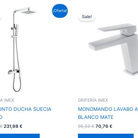
El
El
El
El
¡Oferta!
precio
precio
precio
precio
Sale!
original
actual
original
actual
era:
es:
era:
es:
313,39 €.
231,98 €.
95,59 €.
70,76 €.
ÍA IMEX
GRIFERÍA IMEX
UNTO DUCHA SUECIA
MONOMANDO LAVABO A
O
BLANCO MATE
€
231,98
€
95,59
€
70,76
€