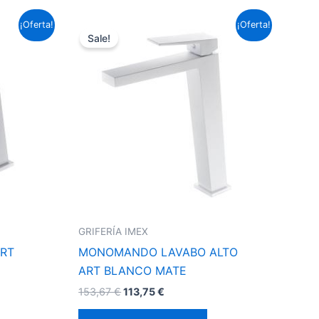
El
El
¡Oferta!
¡Oferta!
precio
precio
Sale!
original
actual
era:
es:
153,67 €.
113,75 €.
GRIFERÍA IMEX
RT
MONOMANDO LAVABO ALTO
ART BLANCO MATE
153,67
€
113,75
€