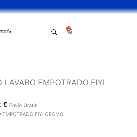
0
Cart
FERÍA
El
precio
LAVABO EMPOTRADO FIYI
al
actual
es:
 €.
107,92 €.
2
€
Envío Gratis
EMPOTRADO FIYI CROMO