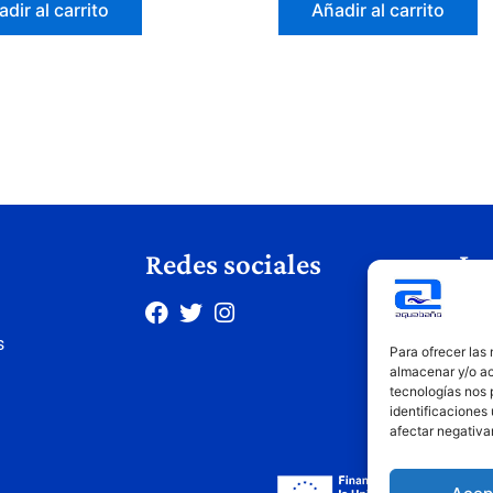
dir al carrito
Añadir al carrito
Redes sociales
Le
Avis
s
Polí
Para ofrecer las
Polí
almacenar y/o ac
tecnologías nos 
Cond
identificaciones 
afectar negativa