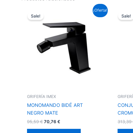
El
El
¡Oferta!
precio
precio
Sale!
Sale!
original
actual
era:
es:
95,59 €.
70,76 €.
GRIFERÍA IMEX
GRIFER
MONOMANDO BIDÉ ART
CONJ
NEGRO MATE
CROM
95,59
€
70,76
€
313,39