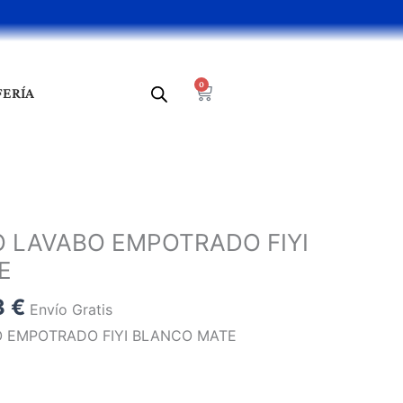
0
Cart
FERÍA
El
o
precio
LAVABO EMPOTRADO FIYI
al
actual
E
es:
3 €.
127,63 €.
3
€
Envío Gratis
EMPOTRADO FIYI BLANCO MATE