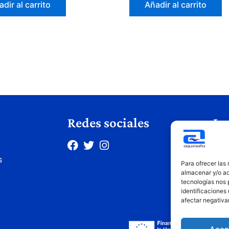
dir al carrito
Añadir al carrito
Redes sociales
Le
Avis
s
Polí
Para ofrecer las
Polí
almacenar y/o ac
tecnologías nos 
Cond
identificaciones 
afectar negativa