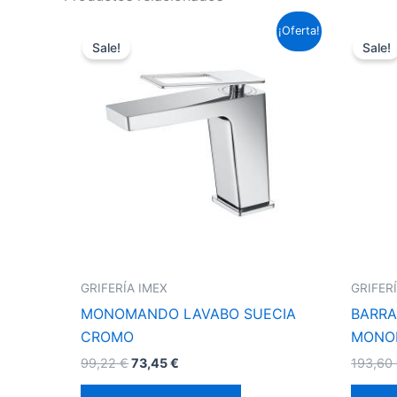
El
El
¡Oferta!
precio
precio
Sale!
Sale!
original
actual
era:
es:
99,22 €.
73,45 €.
GRIFERÍA IMEX
GRIFER
MONOMANDO LAVABO SUECIA
BARRA
CROMO
MONO
99,22
€
73,45
€
193,60