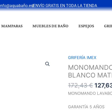
info@aquabaño.es
ENVÍO GRATIS EN TODA LA TIENDA
MAMPARAS
MUEBLES DE BAÑO
ESPEJOS
GRI
El
GRIFERÍA IMEX
MONOMANDO
preci
LAVABO
MONOMANDO 
origin
EMPOTRADO
BLANCO MAT
era:
FIYI
172,4
172,43
€
127,6
BLANCO
MATE
MONOMANDO LAVABO 
cantidad
GARANTÍA 5 AÑOS