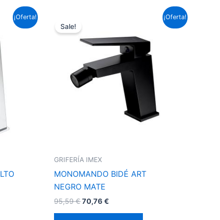
El
El
¡Oferta!
¡Oferta!
precio
precio
Sale!
original
actual
era:
es:
95,59 €.
70,76 €.
GRIFERÍA IMEX
LTO
MONOMANDO BIDÉ ART
NEGRO MATE
95,59
€
70,76
€