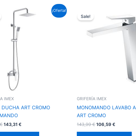
El
El
El
El
¡Oferta!
precio
precio
precio
precio
Sale!
original
actual
original
actual
era:
es:
era:
es:
193,60 €.
143,31 €.
143,99 €.
106,59 €.
ÍA IMEX
GRIFERÍA IMEX
 DUCHA ART CROMO
MONOMANDO LAVABO A
MANDO
ART CROMO
€
143,31
€
143,99
€
106,59
€