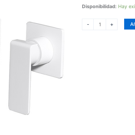
Disponibilidad:
Hay exi
-
+
Añ