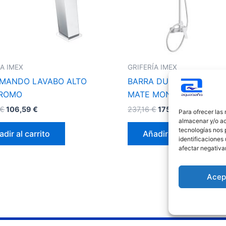
ÍA IMEX
GRIFERÍA IMEX
MANDO LAVABO ALTO
BARRA DUCHA ART BLA
CROMO
MATE MONOMANDO
€
106,59
€
237,16
€
175,55
€
Para ofrecer las
almacenar y/o ac
tecnologías nos 
dir al carrito
Añadir al carrito
identificaciones 
afectar negativa
Acep