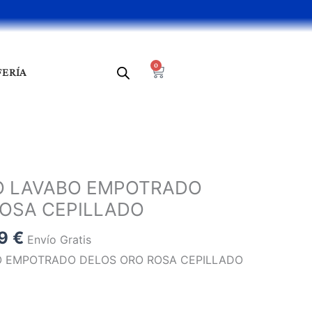
0
Cart
FERÍA
El
o
precio
 LAVABO EMPOTRADO
al
actual
OSA CEPILLADO
es:
9 €.
106,59 €.
59
€
Envío Gratis
EMPOTRADO DELOS ORO ROSA CEPILLADO