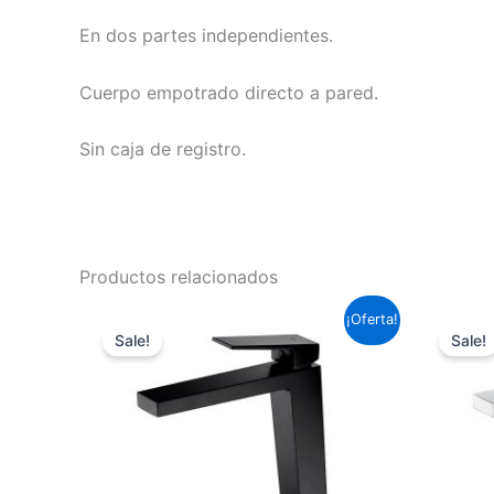
En dos partes independientes.
Cuerpo empotrado directo a pared.
Sin caja de registro.
Productos relacionados
El
El
¡Oferta!
precio
precio
Sale!
Sale!
original
actual
era:
es:
153,67 €.
113,75 €.