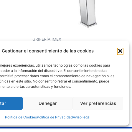
GRIFERÍA IMEX
NCO
MONOMANDO LAVABO ALTO
Gestionar el consentimiento de las cookies
SUECIA CROMO
156,09
€
115,54
€
 mejores experiencias, utilizamos tecnologías como las cookies para
ceder a la información del dispositivo. El consentimiento de estas
permitirá procesar datos como el comportamiento de navegación o las
Añadir al carrito
únicas en este sitio. No consentir o retirar el consentimiento, puede
mente a ciertas características y funciones.
tar
Denegar
Ver preferencias
Política de Cookies
Política de Privacidad
Aviso legal