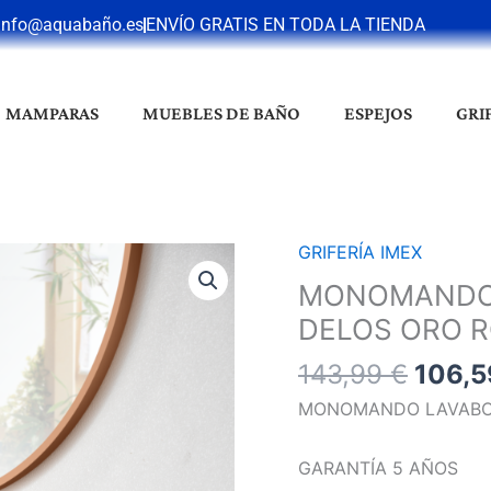
info@aquabaño.es
ENVÍO GRATIS EN TODA LA TIENDA
MAMPARAS
MUEBLES DE BAÑO
ESPEJOS
GRI
El
GRIFERÍA IMEX
MONOMANDO
preci
LAVABO
MONOMANDO
origin
EMPOTRADO
DELOS ORO R
era:
DELOS
143,9
143,99
€
106,
ORO
ROSA
MONOMANDO LAVABO 
CEPILLADO
cantidad
GARANTÍA 5 AÑOS