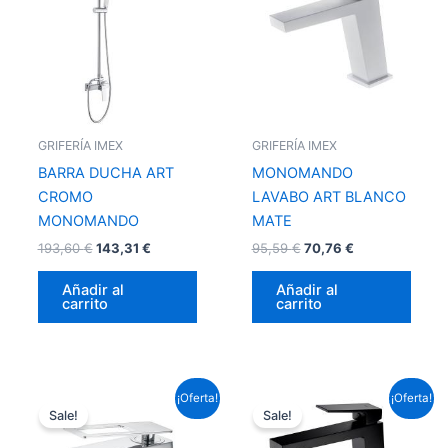
193,60 €.
143,31 €.
95,59 €.
70,76 €.
GRIFERÍA IMEX
GRIFERÍA IMEX
BARRA DUCHA ART
MONOMANDO
CROMO
LAVABO ART BLANCO
MONOMANDO
MATE
193,60
€
143,31
€
95,59
€
70,76
€
Añadir al
Añadir al
carrito
carrito
El
El
El
El
¡Oferta!
¡Oferta!
precio
precio
precio
precio
Sale!
Sale!
original
actual
original
actual
era:
es:
era:
es: