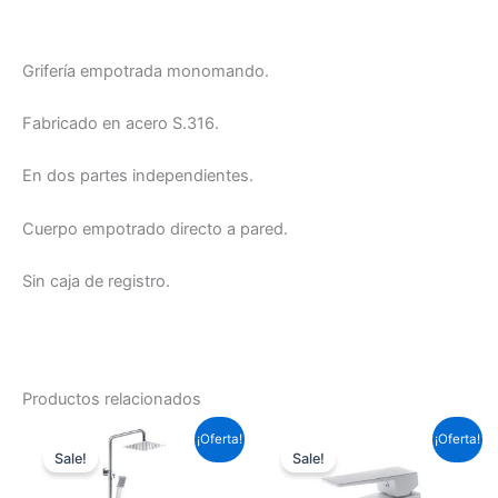
Grifería empotrada monomando.
Fabricado en acero S.316.
En dos partes independientes.
Cuerpo empotrado directo a pared.
Sin caja de registro.
Productos relacionados
El
El
El
El
¡Oferta!
¡Oferta!
precio
precio
precio
precio
Sale!
Sale!
original
actual
original
actual
era:
es:
era:
es: