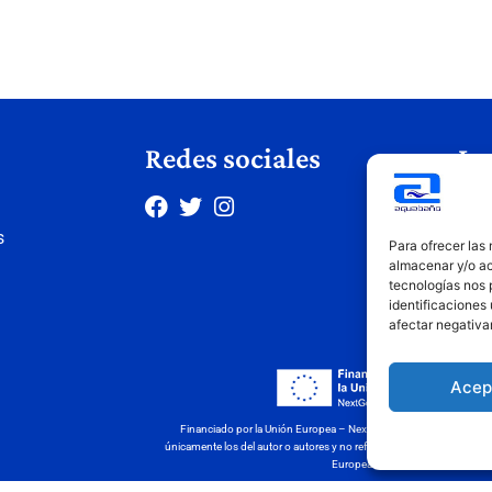
Redes sociales
Le
Avis
s
Polí
Para ofrecer las
Polí
almacenar y/o ac
tecnologías nos 
Cond
identificaciones 
afectar negativa
Acep
Financiado por la Unión Europea – NextGenerationEU. Sin embargo
únicamente los del autor o autores y no reflejan necesariamente los 
Europea ni la Comisión Europea 