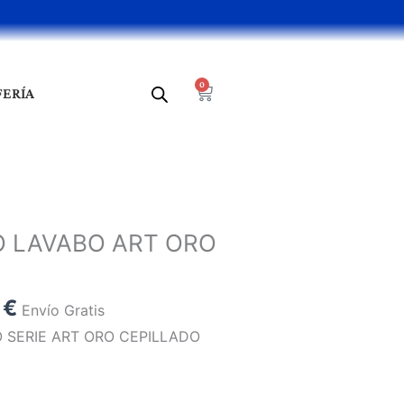
0
Cart
FERÍA
El
precio
LAVABO ART ORO
al
actual
es:
 €.
83,30 €.
0
€
Envío Gratis
SERIE ART ORO CEPILLADO