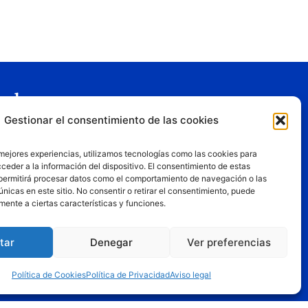
gal
Gestionar el consentimiento de las cookies
o legal
tica de privacidad
 mejores experiencias, utilizamos tecnologías como las cookies para
tica de cookies
ceder a la información del dispositivo. El consentimiento de estas
permitirá procesar datos como el comportamiento de navegación o las
iciones de uso
únicas en este sitio. No consentir o retirar el consentimiento, puede
mente a ciertas características y funciones.
tar
Denegar
Ver preferencias
, los puntos de vista y las opiniones expresadas son
Política de Cookies
Política de Privacidad
Aviso legal
de la Unión Europea o la Comisión Europea. Ni la Unión
pueden ser consideradas responsables de las mismas.