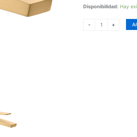
Disponibilidad:
Hay exi
-
+
Añ