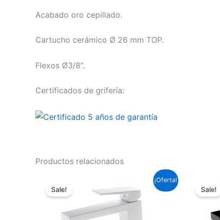
Acabado oro cepillado.
Cartucho cerámico Ø 26 mm TOP.
Flexos Ø3/8”.
Certificados de grifería:
Productos relacionados
El
El
¡Oferta!
precio
precio
Sale!
Sale!
original
actual
era:
es:
153,67 €.
113,75 €.