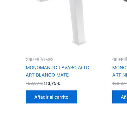
GRIFERÍA IMEX
GRIFER
MONOMANDO LAVABO ALTO
MONO
ART BLANCO MATE
ART N
153,67
€
113,75
€
153,67
Añadir al carrito
Aña