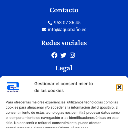
Contacto
953 07 36 45
info@aquabaño.es
Redes sociales
Legal
Aviso legal
Gestionar el consentimiento
Política de privacidad
de las cookies
Política de cookies
Condiciones de uso
Para ofrecer las mejores experiencias, utilizamos tecnologías como las
cookies para almacenar y/o acceder a la información del dispositivo. El
consentimiento de estas tecnologías nos permitirá procesar datos como
el comportamiento de navegación o las identificaciones únicas en este
Copyright © 2026 Aquabaño | Todos los derechos reservados
sitio. No consentir o retirar el consentimiento, puede afectar
Diseñado por
Innovation Studio
negativamente a ciertas características y funciones.