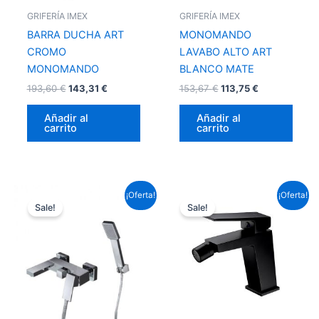
GRIFERÍA IMEX
GRIFERÍA IMEX
BARRA DUCHA ART
MONOMANDO
CROMO
LAVABO ALTO ART
MONOMANDO
BLANCO MATE
193,60
€
143,31
€
153,67
€
113,75
€
Añadir al
Añadir al
carrito
carrito
El
El
El
El
¡Oferta!
¡Oferta!
precio
precio
precio
precio
Sale!
Sale!
original
actual
original
actual
era:
es:
era:
es:
158,51 €.
117,33 €.
95,59 €.
70,76 €.