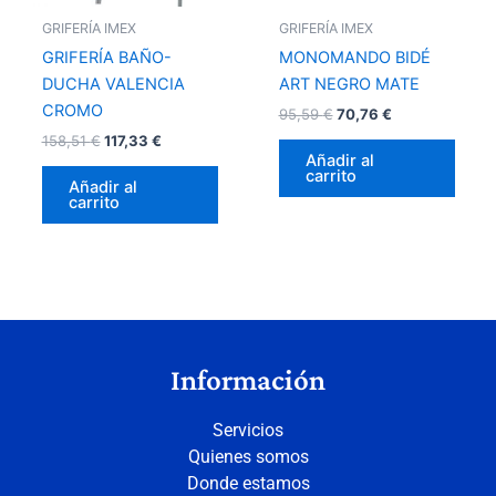
GRIFERÍA IMEX
GRIFERÍA IMEX
GRIFERÍA BAÑO-
MONOMANDO BIDÉ
DUCHA VALENCIA
ART NEGRO MATE
CROMO
95,59
€
70,76
€
158,51
€
117,33
€
Añadir al
carrito
Añadir al
carrito
Información
Servicios
Quienes somos
Donde estamos