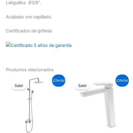
Latiguillos Ø3/8″.
Acabado oro cepillado.
Certificados de grifería:
Productos relacionados
El
El
El
El
¡Oferta!
¡Oferta!
precio
precio
precio
precio
Sale!
Sale!
original
actual
original
actual
era:
es:
era:
es:
193,60 €.
143,31 €.
153,67 €.
113,75 €.