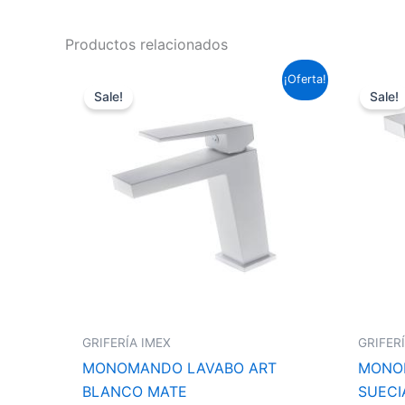
Productos relacionados
El
El
¡Oferta!
precio
precio
Sale!
Sale!
original
actual
era:
es:
95,59 €.
70,76 €.
GRIFERÍA IMEX
GRIFER
MONOMANDO LAVABO ART
MONO
BLANCO MATE
SUECI