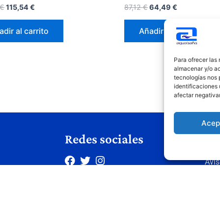
€
115,54
€
87,12
€
64,49
€
dir al carrito
Añadir al carrito
Para ofrecer las
almacenar y/o ac
tecnologías nos 
identificaciones 
afectar negativa
Acep
Redes sociales
Le
Avis
s
Polí
Polí
Cond