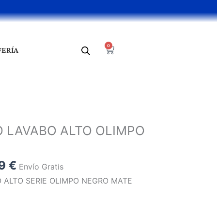
0
Cart
FERÍA
El
o
precio
LAVABO ALTO OLIMPO
al
actual
es:
9 €.
106,59 €.
59
€
Envío Gratis
ALTO SERIE OLIMPO NEGRO MATE