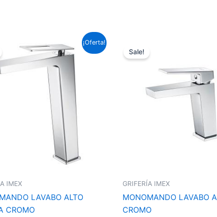
El
El
El
El
¡Oferta!
precio
precio
precio
precio
Sale!
original
actual
original
actual
era:
es:
era:
es:
156,09 €.
115,54 €.
87,12 €.
64,49 €.
ÍA IMEX
GRIFERÍA IMEX
MANDO LAVABO ALTO
MONOMANDO LAVABO A
A CROMO
CROMO