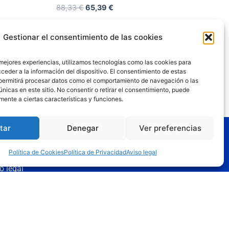
88,33
€
65,39
€
Añadir al carrito
Gestionar el consentimiento de las cookies
 mejores experiencias, utilizamos tecnologías como las cookies para
ceder a la información del dispositivo. El consentimiento de estas
permitirá procesar datos como el comportamiento de navegación o las
únicas en este sitio. No consentir o retirar el consentimiento, puede
mente a ciertas características y funciones.
tar
Denegar
Ver preferencias
gal
Política de Cookies
Política de Privacidad
Aviso legal
o legal
tica de privacidad
tica de cookies
iciones de uso