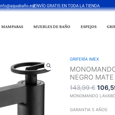
info@aquabaño.es
ENVÍO GRATIS EN TODA LA TIENDA
MAMPARAS
MUEBLES DE BAÑO
ESPEJOS
GRI
El
GRIFERÍA IMEX
MONOMANDO
preci
LAVABO
MONOMANDO 
origin
ALTO
NEGRO MATE
era:
OLIMPO
143,9
143,99
€
106,
NEGRO
MATE
MONOMANDO LAVABO 
cantidad
GARANTIA 5 AÑOS