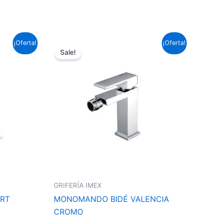
El
El
¡Oferta!
¡Oferta!
precio
precio
Sale!
original
actual
era:
es:
88,33 €.
65,39 €.
GRIFERÍA IMEX
RT
MONOMANDO BIDÉ VALENCIA
CROMO