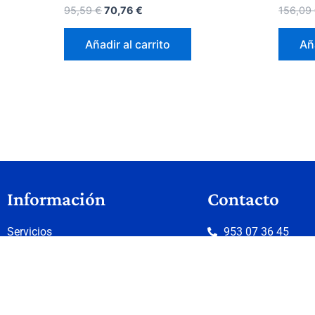
95,59
€
70,76
€
156,09
Añadir al carrito
Aña
Información
Contacto
Servicios
953 07 36 45
Quienes somos
info@aquabaño.e
Donde estamos
Contacto