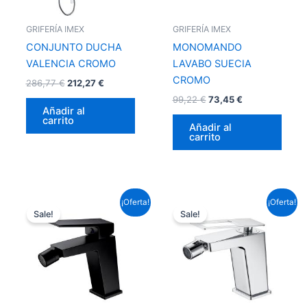
GRIFERÍA IMEX
GRIFERÍA IMEX
CONJUNTO DUCHA
MONOMANDO
VALENCIA CROMO
LAVABO SUECIA
CROMO
286,77
€
212,27
€
99,22
€
73,45
€
Añadir al
carrito
Añadir al
carrito
El
El
El
El
¡Oferta!
¡Oferta!
precio
precio
precio
precio
Sale!
Sale!
original
actual
original
actual
era:
es:
era:
es:
95,59 €.
70,76 €.
99,22 €.
73,45 €.