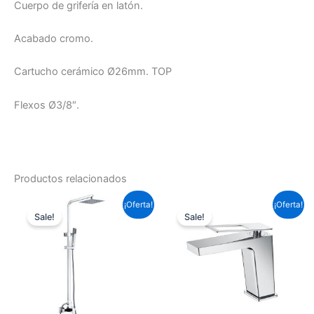
Cuerpo de grifería en latón.
Acabado cromo.
Cartucho cerámico Ø26mm. TOP
Flexos Ø3/8″.
Productos relacionados
El
El
El
El
¡Oferta!
¡Oferta!
precio
precio
precio
precio
Sale!
Sale!
original
actual
original
actual
era:
es:
era:
es:
286,77 €.
212,27 €.
99,22 €.
73,45 €.