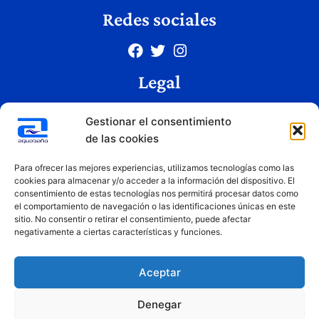
Redes sociales
Legal
Aviso legal
Gestionar el consentimiento
Política de privacidad
de las cookies
Política de cookies
Condiciones de uso
Para ofrecer las mejores experiencias, utilizamos tecnologías como las
cookies para almacenar y/o acceder a la información del dispositivo. El
consentimiento de estas tecnologías nos permitirá procesar datos como
el comportamiento de navegación o las identificaciones únicas en este
Copyright © 2026 Aquabaño | Todos los derechos reservados
sitio. No consentir o retirar el consentimiento, puede afectar
Diseñado por
Innovation Studio
negativamente a ciertas características y funciones.
Aceptar
Denegar