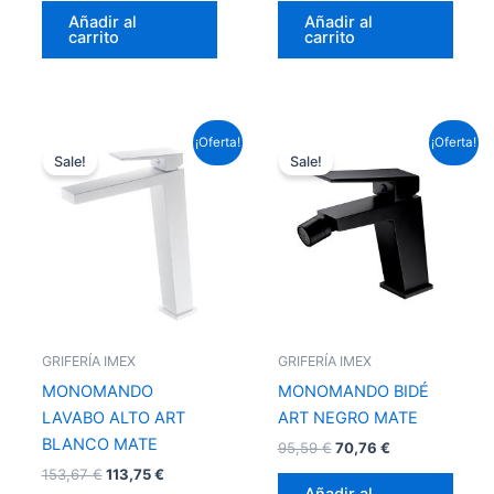
Añadir al
Añadir al
carrito
carrito
El
El
El
El
¡Oferta!
¡Oferta!
precio
precio
precio
precio
Sale!
Sale!
original
actual
original
actual
era:
es:
era:
es:
153,67 €.
113,75 €.
95,59 €.
70,76 €.
GRIFERÍA IMEX
GRIFERÍA IMEX
MONOMANDO
MONOMANDO BIDÉ
LAVABO ALTO ART
ART NEGRO MATE
BLANCO MATE
95,59
€
70,76
€
153,67
€
113,75
€
Añadir al