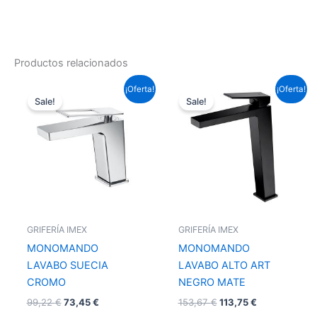
Productos relacionados
El
El
El
El
¡Oferta!
¡Oferta!
precio
precio
precio
precio
Sale!
Sale!
original
actual
original
actual
era:
es:
era:
es:
99,22 €.
73,45 €.
153,67 €.
113,75 €.
GRIFERÍA IMEX
GRIFERÍA IMEX
MONOMANDO
MONOMANDO
LAVABO SUECIA
LAVABO ALTO ART
CROMO
NEGRO MATE
99,22
€
73,45
€
153,67
€
113,75
€