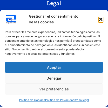
Legal
Aviso legal
Gestionar el consentimiento
Política de privacidad
de las cookies
Política de cookies
Condiciones de uso
Para ofrecer las mejores experiencias, utilizamos tecnologías como las
cookies para almacenar y/o acceder a la información del dispositivo. El
consentimiento de estas tecnologías nos permitirá procesar datos como
el comportamiento de navegación o las identificaciones únicas en este
Copyright © 2026 Aquabaño | Todos los derechos reservados
sitio. No consentir o retirar el consentimiento, puede afectar
Diseñado por
Innovation Studio
negativamente a ciertas características y funciones.
Aceptar
Denegar
Ver preferencias
Financiado por la Unión Europea – NextGenerationEU. Sin embargo, los puntos de vista y las
opiniones expresadas son únicamente los del autor o autores y no reflejan necesariamente los de
la Unión Europea o la Comisión Europea. Ni la Unión Europea ni la Comisión Europea pueden ser
Política de Cookies
Política de Privacidad
Aviso legal
consideradas responsables de las mismas.