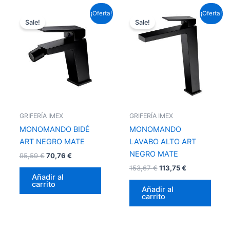
El
El
El
El
¡Oferta!
¡Oferta!
precio
precio
precio
precio
Sale!
Sale!
original
actual
original
actual
era:
es:
era:
es:
95,59 €.
70,76 €.
153,67 €.
113,75 €.
GRIFERÍA IMEX
GRIFERÍA IMEX
MONOMANDO BIDÉ
MONOMANDO
ART NEGRO MATE
LAVABO ALTO ART
NEGRO MATE
95,59
€
70,76
€
153,67
€
113,75
€
Añadir al
carrito
Añadir al
carrito