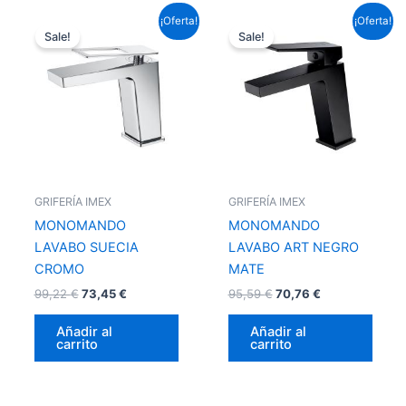
El
El
El
El
¡Oferta!
¡Oferta!
precio
precio
precio
precio
Sale!
Sale!
original
actual
original
actual
era:
es:
era:
es:
99,22 €.
73,45 €.
95,59 €.
70,76 €.
GRIFERÍA IMEX
GRIFERÍA IMEX
MONOMANDO
MONOMANDO
LAVABO SUECIA
LAVABO ART NEGRO
CROMO
MATE
99,22
€
73,45
€
95,59
€
70,76
€
Añadir al
Añadir al
carrito
carrito