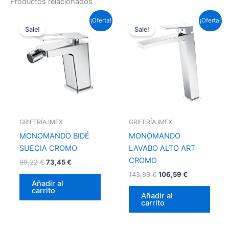
Productos relacionados
El
El
El
El
¡Oferta!
¡Oferta!
precio
precio
precio
precio
Sale!
Sale!
original
actual
original
actual
era:
es:
era:
es:
99,22 €.
73,45 €.
143,99 €.
106,59 €.
GRIFERÍA IMEX
GRIFERÍA IMEX
MONOMANDO BIDÉ
MONOMANDO
SUECIA CROMO
LAVABO ALTO ART
CROMO
99,22
€
73,45
€
143,99
€
106,59
€
Añadir al
carrito
Añadir al
carrito