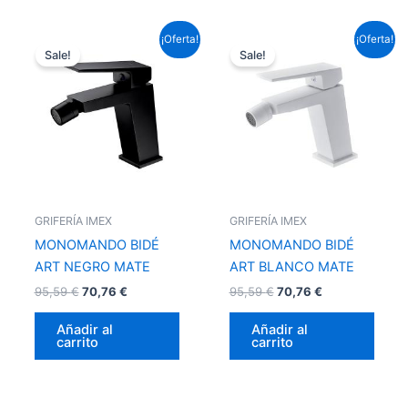
El
El
El
El
¡Oferta!
¡Oferta!
precio
precio
precio
precio
Sale!
Sale!
original
actual
original
actual
era:
es:
era:
es:
95,59 €.
70,76 €.
95,59 €.
70,76 €.
GRIFERÍA IMEX
GRIFERÍA IMEX
MONOMANDO BIDÉ
MONOMANDO BIDÉ
ART NEGRO MATE
ART BLANCO MATE
95,59
€
70,76
€
95,59
€
70,76
€
Añadir al
Añadir al
carrito
carrito