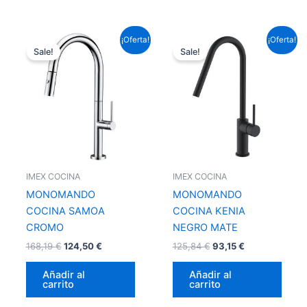
El
El
El
El
¡Oferta!
¡Oferta!
precio
precio
precio
precio
Sale!
Sale!
original
actual
original
actual
era:
es:
era:
es:
168,19 €.
124,50 €.
125,84 €.
93,15 €.
IMEX COCINA
IMEX COCINA
MONOMANDO
MONOMANDO
COCINA SAMOA
COCINA KENIA
CROMO
NEGRO MATE
168,19
€
124,50
€
125,84
€
93,15
€
Añadir al
Añadir al
carrito
carrito