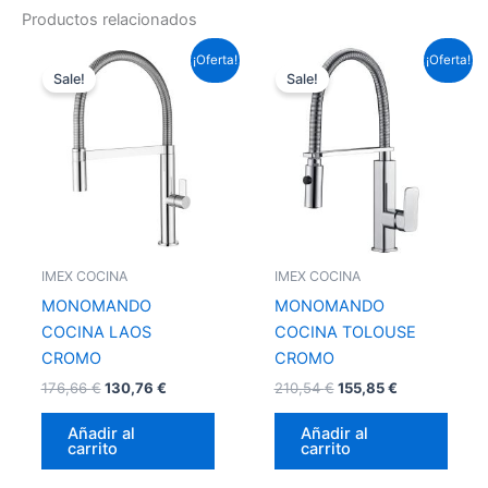
Productos relacionados
El
El
El
El
¡Oferta!
¡Oferta!
precio
precio
precio
precio
Sale!
Sale!
original
actual
original
actual
era:
es:
era:
es:
176,66 €.
130,76 €.
210,54 €.
155,85 €.
IMEX COCINA
IMEX COCINA
MONOMANDO
MONOMANDO
COCINA LAOS
COCINA TOLOUSE
CROMO
CROMO
176,66
€
130,76
€
210,54
€
155,85
€
Añadir al
Añadir al
carrito
carrito