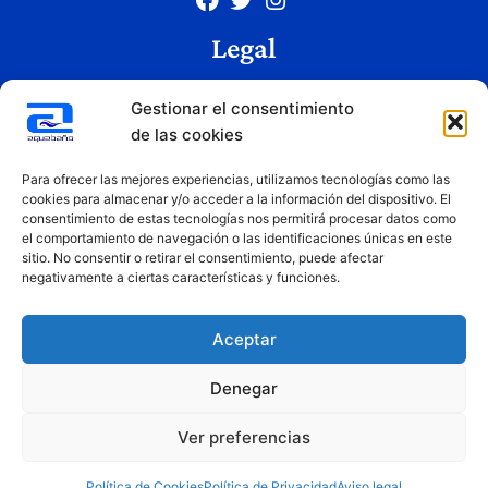
Legal
Aviso legal
Gestionar el consentimiento
Política de privacidad
de las cookies
Política de cookies
Condiciones de uso
Para ofrecer las mejores experiencias, utilizamos tecnologías como las
cookies para almacenar y/o acceder a la información del dispositivo. El
consentimiento de estas tecnologías nos permitirá procesar datos como
el comportamiento de navegación o las identificaciones únicas en este
Copyright © 2026 Aquabaño | Todos los derechos reservados
sitio. No consentir o retirar el consentimiento, puede afectar
Diseñado por
Innovation Studio
negativamente a ciertas características y funciones.
Aceptar
Denegar
Ver preferencias
Financiado por la Unión Europea – NextGenerationEU. Sin embargo, los puntos de vista y las
opiniones expresadas son únicamente los del autor o autores y no reflejan necesariamente los de
la Unión Europea o la Comisión Europea. Ni la Unión Europea ni la Comisión Europea pueden ser
Política de Cookies
Política de Privacidad
Aviso legal