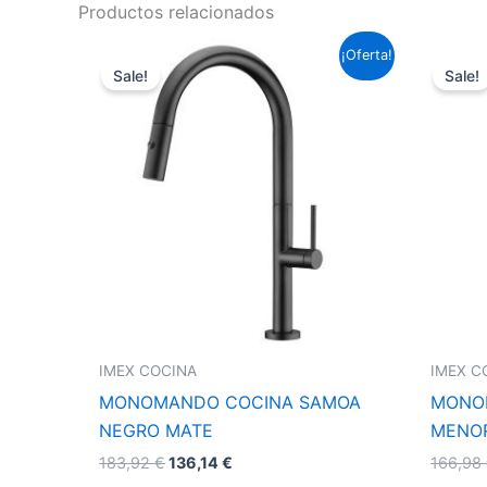
Productos relacionados
El
El
¡Oferta!
precio
precio
Sale!
Sale!
original
actual
era:
es:
183,92 €.
136,14 €.
IMEX COCINA
IMEX C
MONOMANDO COCINA SAMOA
MONO
NEGRO MATE
MENO
183,92
€
136,14
€
166,98