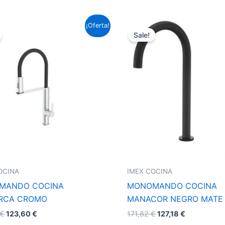
El
El
El
El
¡Oferta!
precio
precio
precio
precio
Sale!
original
actual
original
actual
era:
es:
era:
es:
166,98 €.
123,60 €.
171,82 €.
127,18 €.
OCINA
IMEX COCINA
MANDO COCINA
MONOMANDO COCINA
RCA CROMO
MANACOR NEGRO MATE
€
123,60
€
171,82
€
127,18
€