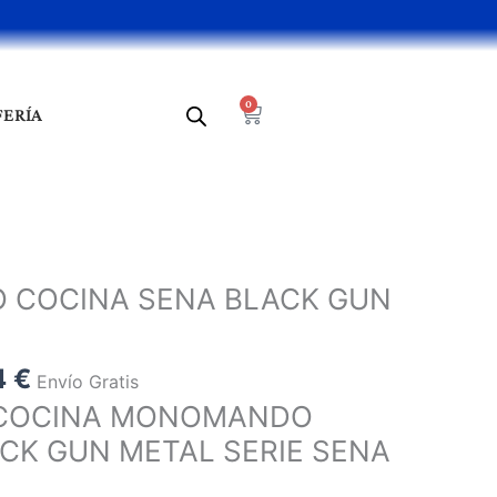
0
Cart
FERÍA
El
precio
COCINA SENA BLACK GUN
al
actual
es:
 €.
135,24 €.
4
€
Envío Gratis
E COCINA MONOMANDO
ACK GUN METAL SERIE SENA