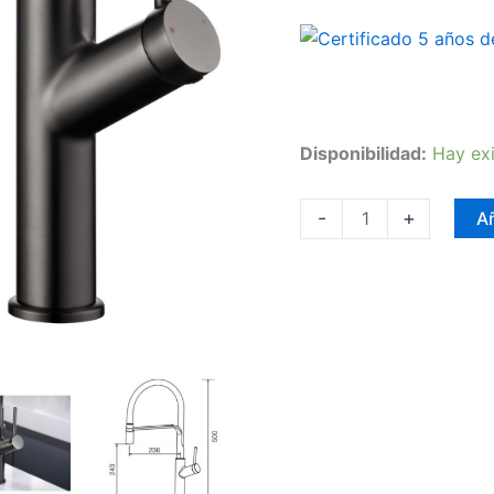
Disponibilidad:
Hay exi
-
+
Añ