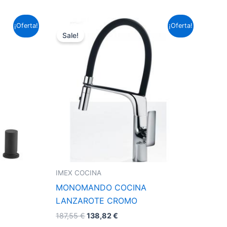
El
El
¡Oferta!
¡Oferta!
precio
precio
Sale!
original
actual
era:
es:
187,55 €.
138,82 €.
IMEX COCINA
MONOMANDO COCINA
LANZAROTE CROMO
187,55
€
138,82
€