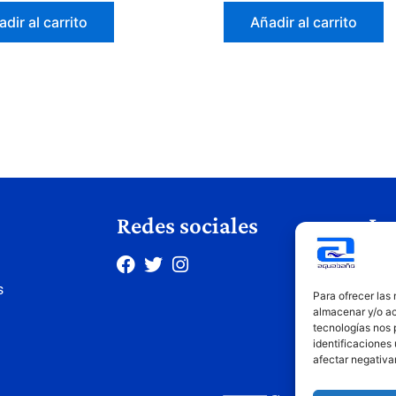
dir al carrito
Añadir al carrito
Redes sociales
Le
Avis
s
Polí
Para ofrecer las
Polí
almacenar y/o ac
tecnologías nos 
Cond
identificaciones 
afectar negativa