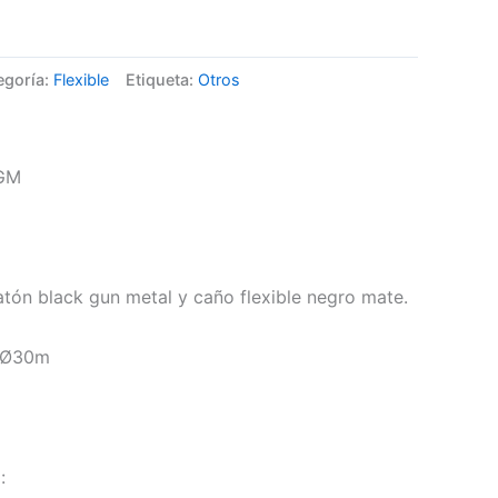
egoría:
Flexible
Etiqueta:
Otros
BGM
atón black gun metal y caño flexible negro mate.
e Ø30m
: