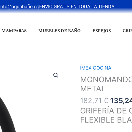
info@aquabaño.es
ENVÍO GRATIS EN TODA LA TIENDA
MAMPARAS
MUEBLES DE BAÑO
ESPEJOS
GRI
El
IMEX COCINA
MONOMANDO
precio
COCINA
MONOMANDO 
origin
SENA
METAL
era:
BLACK
182,71
182,71
€
135,2
GUN
METAL
GRIFERÍA D
cantidad
FLEXIBLE BL