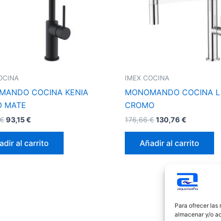
OCINA
IMEX COCINA
MANDO COCINA KENIA
MONOMANDO COCINA L
O MATE
CROMO
€
93,15
€
176,66
€
130,76
€
dir al carrito
Añadir al carrito
Para ofrecer las
almacenar y/o ac