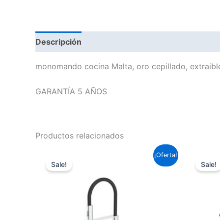
Descripción
monomando cocina Malta, oro cepillado, extraibl
GARANTÍA 5 AÑOS
Productos relacionados
El
El
¡Oferta!
precio
precio
Sale!
Sale!
original
actual
era:
es:
166,98 €.
123,60 €.