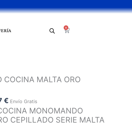
0
Cart
FERÍA
El
o
precio
COCINA MALTA ORO
al
actual
es:
 €.
129,87 €.
7
€
Envío Gratis
E COCINA MONOMANDO
RO CEPILLADO SERIE MALTA