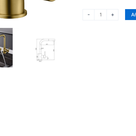
-
+
Añ