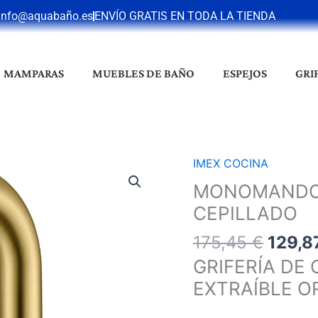
info@aquabaño.es
ENVÍO GRATIS EN TODA LA TIENDA
MAMPARAS
MUEBLES DE BAÑO
ESPEJOS
GRI
El
IMEX COCINA
MONOMANDO
preci
COCINA
MONOMANDO 
origin
MALTA
CEPILLADO
era:
ORO
175,45
175,45
€
129,8
CEPILLADO
cantidad
GRIFERÍA D
EXTRAÍBLE O