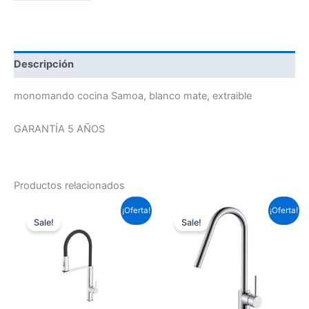
Descripción
monomando cocina Samoa, blanco mate, extraible
GARANTÍA 5 AÑOS
Productos relacionados
El
El
El
El
¡Oferta!
¡Oferta!
precio
precio
precio
precio
Sale!
Sale!
original
actual
original
actual
era:
es:
era:
es:
166,98 €.
123,60 €.
111,32 €.
82,40 €.