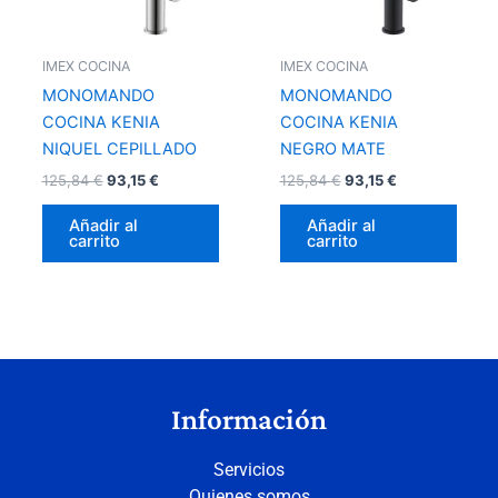
IMEX COCINA
IMEX COCINA
MONOMANDO
MONOMANDO
COCINA KENIA
COCINA KENIA
NIQUEL CEPILLADO
NEGRO MATE
125,84
€
93,15
€
125,84
€
93,15
€
Añadir al
Añadir al
carrito
carrito
Información
Servicios
Quienes somos