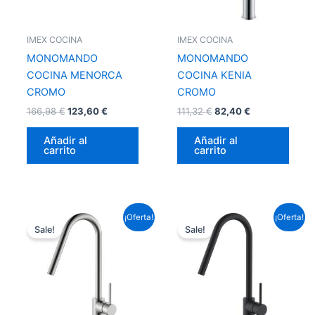
IMEX COCINA
IMEX COCINA
MONOMANDO
MONOMANDO
COCINA MENORCA
COCINA KENIA
CROMO
CROMO
166,98
€
123,60
€
111,32
€
82,40
€
Añadir al
Añadir al
carrito
carrito
El
El
El
El
¡Oferta!
¡Oferta!
precio
precio
precio
precio
Sale!
Sale!
original
actual
original
actual
era:
es:
era:
es:
125,84 €.
93,15 €.
125,84 €.
93,15 €.