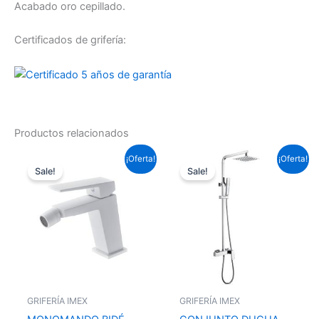
Acabado oro cepillado.
Certificados de grifería:
Productos relacionados
El
El
El
El
¡Oferta!
¡Oferta!
precio
precio
precio
precio
Sale!
Sale!
original
actual
original
actual
era:
es:
era:
es:
95,59 €.
70,76 €.
313,39 €.
231,98 €.
GRIFERÍA IMEX
GRIFERÍA IMEX