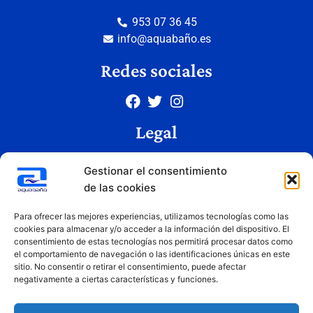
953 07 36 45
info@aquabaño.es
Redes sociales
Legal
Aviso legal
Gestionar el consentimiento
Política de privacidad
de las cookies
Política de cookies
Condiciones de uso
Para ofrecer las mejores experiencias, utilizamos tecnologías como las
cookies para almacenar y/o acceder a la información del dispositivo. El
consentimiento de estas tecnologías nos permitirá procesar datos como
el comportamiento de navegación o las identificaciones únicas en este
Copyright © 2026 Aquabaño | Todos los derechos reservados
sitio. No consentir o retirar el consentimiento, puede afectar
Diseñado por
Innovation Studio
negativamente a ciertas características y funciones.