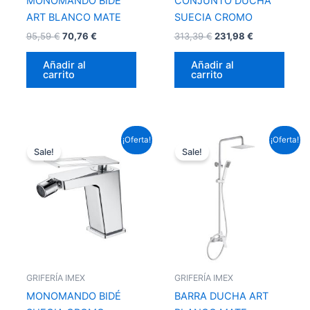
MONOMANDO BIDÉ
CONJUNTO DUCHA
ART BLANCO MATE
SUECIA CROMO
95,59
€
70,76
€
313,39
€
231,98
€
Añadir al
Añadir al
carrito
carrito
El
El
El
El
¡Oferta!
¡Oferta!
precio
precio
precio
precio
Sale!
Sale!
original
actual
original
actual
era:
es:
era:
es:
99,22 €.
73,45 €.
237,16 €.
175,55 €.
GRIFERÍA IMEX
GRIFERÍA IMEX
MONOMANDO BIDÉ
BARRA DUCHA ART