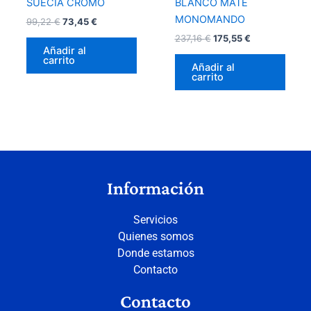
SUECIA CROMO
BLANCO MATE
MONOMANDO
99,22
€
73,45
€
237,16
€
175,55
€
Añadir al
carrito
Añadir al
carrito
Información
Servicios
Quienes somos
Donde estamos
Contacto
Contacto