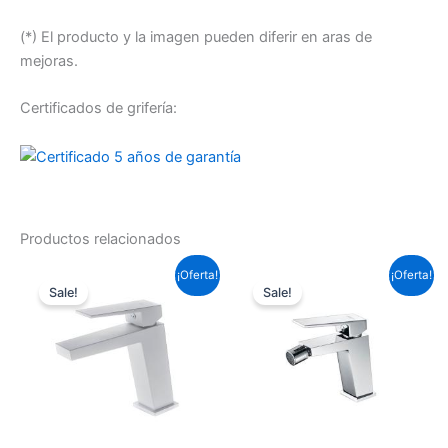
(*) El producto y la imagen pueden diferir en aras de
mejoras.
Certificados de grifería:
Productos relacionados
El
El
El
El
¡Oferta!
¡Oferta!
precio
precio
precio
precio
Sale!
Sale!
original
actual
original
actual
era:
es:
era:
es:
95,59 €.
70,76 €.
88,33 €.
65,39 €.