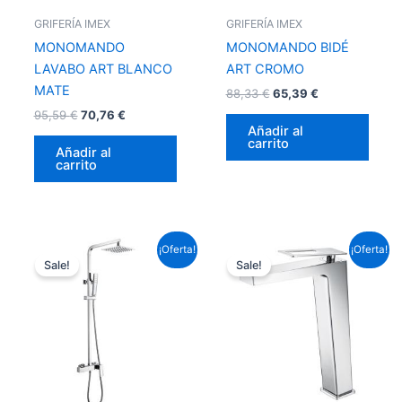
GRIFERÍA IMEX
GRIFERÍA IMEX
MONOMANDO
MONOMANDO BIDÉ
LAVABO ART BLANCO
ART CROMO
MATE
88,33
€
65,39
€
95,59
€
70,76
€
Añadir al
carrito
Añadir al
carrito
El
El
El
El
¡Oferta!
¡Oferta!
precio
precio
precio
precio
Sale!
Sale!
original
actual
original
actual
era:
es:
era:
es:
313,39 €.
231,98 €.
156,09 €.
115,54 €.