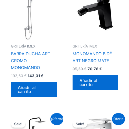
era:
es:
era:
es:
193,60 €.
143,31 €.
95,59 €.
70,76 €.
GRIFERÍA IMEX
GRIFERÍA IMEX
BARRA DUCHA ART
MONOMANDO BIDÉ
CROMO
ART NEGRO MATE
MONOMANDO
95,59
€
70,76
€
193,60
€
143,31
€
Añadir al
carrito
Añadir al
carrito
El
El
El
El
¡Oferta!
¡Oferta!
precio
precio
precio
precio
Sale!
Sale!
original
actual
original
actual