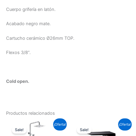
Cuerpo grifería en latón.
Acabado negro mate.
Cartucho cerámico Ø26mm TOP.
Flexos 3/8”.
Cold open.
Productos relacionados
El
El
El
El
¡Oferta!
¡Oferta!
precio
precio
precio
precio
Sale!
Sale!
original
actual
original
actual