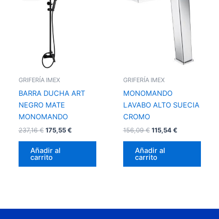
era:
es:
era:
es:
237,16 €.
175,55 €.
156,09 €.
115,54 €.
GRIFERÍA IMEX
GRIFERÍA IMEX
BARRA DUCHA ART
MONOMANDO
NEGRO MATE
LAVABO ALTO SUECIA
MONOMANDO
CROMO
237,16
€
175,55
€
156,09
€
115,54
€
Añadir al
Añadir al
carrito
carrito