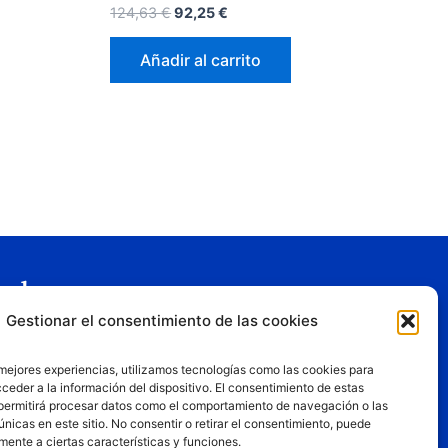
124,63
€
92,25
€
Añadir al carrito
gal
Gestionar el consentimiento de las cookies
o legal
tica de privacidad
 mejores experiencias, utilizamos tecnologías como las cookies para
tica de cookies
ceder a la información del dispositivo. El consentimiento de estas
permitirá procesar datos como el comportamiento de navegación o las
iciones de uso
únicas en este sitio. No consentir o retirar el consentimiento, puede
mente a ciertas características y funciones.