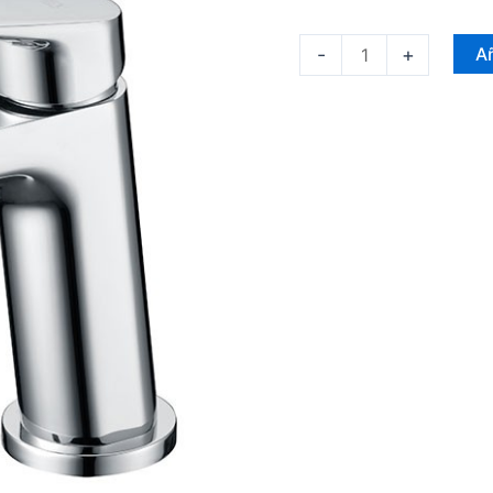
-
+
Añ