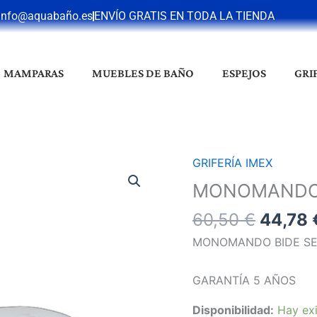
info@aquabaño.es
ENVÍO GRATIS EN TODA LA TIENDA
MAMPARAS
MUEBLES DE BAÑO
ESPEJOS
GRI
El
GRIFERÍA IMEX
MONOMANDO
precio
BIDE
MONOMANDO 
origina
BELGICA
60,50
€
44,78
era:
CROMO
60,50 
cantidad
MONOMANDO BIDE SE
GARANTÍA 5 AÑOS
Disponibilidad:
Hay exi