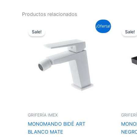
Productos relacionados
El
El
¡Oferta!
precio
precio
Sale!
Sale!
original
actual
era:
es:
95,59 €.
70,76 €.
GRIFERÍA IMEX
GRIFER
MONOMANDO BIDÉ ART
MONO
BLANCO MATE
NEGR