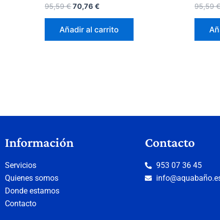
95,59
€
70,76
€
95,59
Añadir al carrito
Aña
Información
Contacto
Servicios
953 07 36 45
Quienes somos
info@aquabaño.e
Donde estamos
Contacto