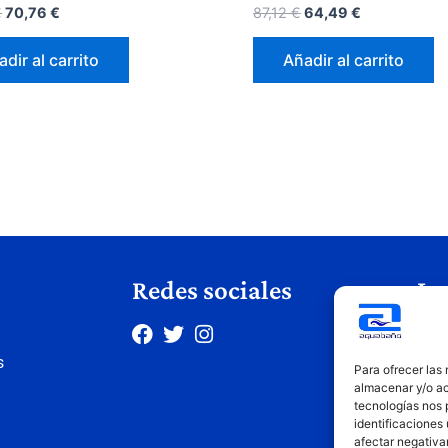
€
70,76
€
87,12
€
64,49
€
dir al carrito
Añadir al carrito
Redes sociales
Le
Avis
s
Polí
Para ofrecer las
Polí
almacenar y/o ac
tecnologías nos 
Cond
identificaciones 
afectar negativa