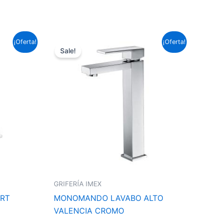
El
El
¡Oferta!
¡Oferta!
precio
precio
Sale!
original
actual
era:
es:
124,63 €.
92,25 €.
GRIFERÍA IMEX
RT
MONOMANDO LAVABO ALTO
VALENCIA CROMO