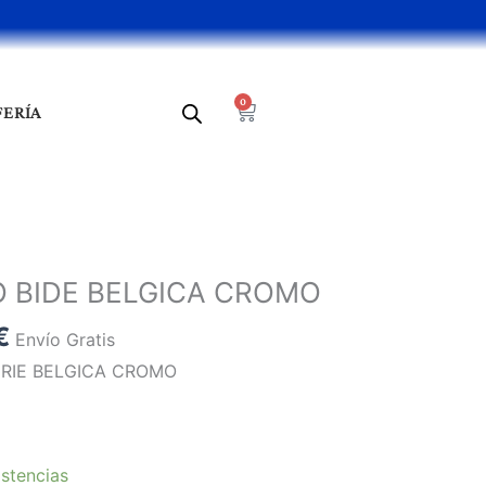
0
Cart
FERÍA
El
precio
BIDE BELGICA CROMO
l
actual
€
es:
Envío Gratis
€.
44,78 €.
RIE BELGICA CROMO
stencias