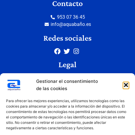
Contacto
953 07 36 45
info@aquabaño.es
Redes sociales
Legal
Aviso legal
Gestionar el consentimiento
Política de privacidad
de las cookies
Política de cookies
Condiciones de uso
Para ofrecer las mejores experiencias, utilizamos tecnologías como las
cookies para almacenar y/o acceder a la información del dispositivo. El
consentimiento de estas tecnologías nos permitirá procesar datos como
el comportamiento de navegación o las identificaciones únicas en este
Copyright © 2026 Aquabaño | Todos los derechos reservados
sitio. No consentir o retirar el consentimiento, puede afectar
Diseñado por
Innovation Studio
negativamente a ciertas características y funciones.