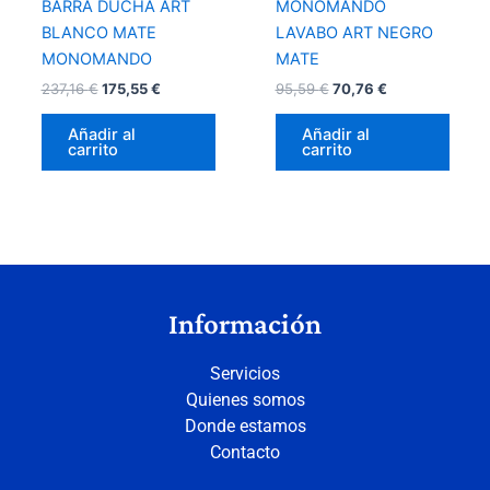
BARRA DUCHA ART
MONOMANDO
BLANCO MATE
LAVABO ART NEGRO
MONOMANDO
MATE
237,16
€
175,55
€
95,59
€
70,76
€
Añadir al
Añadir al
carrito
carrito
Información
Servicios
Quienes somos
Donde estamos
Contacto