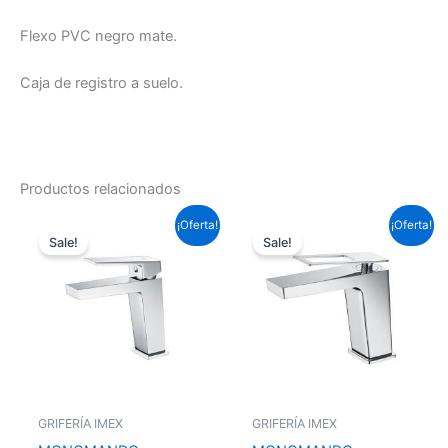
Flexo PVC negro mate.
Caja de registro a suelo.
Productos relacionados
El
El
El
El
¡Oferta!
¡Oferta!
precio
precio
precio
precio
Sale!
Sale!
original
actual
original
actual
era:
es:
era:
es:
87,12 €.
64,49 €.
99,22 €.
73,45 €.
GRIFERÍA IMEX
GRIFERÍA IMEX