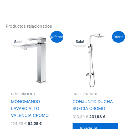
Productos relacionados
El
El
El
El
¡Oferta!
¡Oferta!
precio
precio
precio
precio
Sale!
Sale!
original
actual
original
actual
era:
es:
era:
es:
124,63 €.
92,25 €.
313,39 €.
231,98 €.
GRIFERÍA IMEX
GRIFERÍA IMEX
MONOMANDO
CONJUNTO DUCHA
LAVABO ALTO
SUECIA CROMO
VALENCIA CROMO
313,39
€
231,98
€
124,63
€
92,25
€
Añadir al