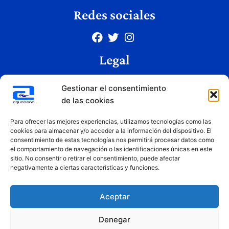
Redes sociales
Legal
Aviso legal
Gestionar el consentimiento
Política de privacidad
de las cookies
Política de cookies
Condiciones de uso
Para ofrecer las mejores experiencias, utilizamos tecnologías como las
cookies para almacenar y/o acceder a la información del dispositivo. El
consentimiento de estas tecnologías nos permitirá procesar datos como
el comportamiento de navegación o las identificaciones únicas en este
Copyright © 2026 Aquabaño | Todos los derechos reservados
sitio. No consentir o retirar el consentimiento, puede afectar
Diseñado por
Innovation Studio
negativamente a ciertas características y funciones.
Aceptar
Denegar