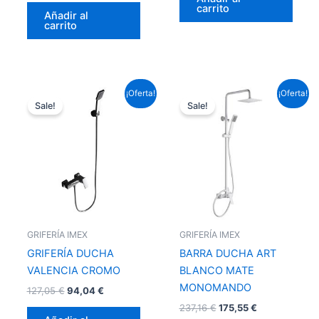
carrito
Añadir al
carrito
El
El
El
El
¡Oferta!
¡Oferta!
precio
precio
precio
precio
Sale!
Sale!
original
actual
original
actual
era:
es:
era:
es:
127,05 €.
94,04 €.
237,16 €.
175,55 €.
GRIFERÍA IMEX
GRIFERÍA IMEX
GRIFERÍA DUCHA
BARRA DUCHA ART
VALENCIA CROMO
BLANCO MATE
MONOMANDO
127,05
€
94,04
€
237,16
€
175,55
€