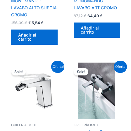
MONOMANDO
MONOMANDO
LAVABO ALTO SUECIA
LAVABO ART CROMO
CROMO
87,12
€
64,49
€
156,09
€
115,54
€
Añadir al
carrito
Añadir al
carrito
El
El
El
El
¡Oferta!
¡Oferta!
precio
precio
precio
precio
Sale!
Sale!
original
actual
original
actual
era:
es:
era:
es:
99,22 €.
73,45 €.
225,06 €.
166,59 €.
GRIFERÍA IMEX
GRIFERÍA IMEX