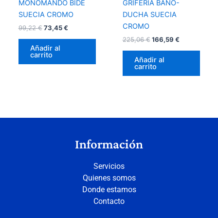
MONOMANDO BIDÉ
GRIFERÍA BAÑO-
SUECIA CROMO
DUCHA SUECIA
CROMO
99,22
€
73,45
€
225,06
€
166,59
€
Añadir al
carrito
Añadir al
carrito
Información
Servicios
Quienes somos
Donde estamos
Contacto