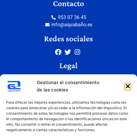
Contacto
953 07 36 45
info@aquabaño.es
Redes sociales
Legal
Aviso legal
Gestionar el consentimiento
Política de privacidad
de las cookies
Política de cookies
Condiciones de uso
Para ofrecer las mejores experiencias, utilizamos tecnologías como las
cookies para almacenar y/o acceder a la información del dispositivo. El
consentimiento de estas tecnologías nos permitirá procesar datos como
el comportamiento de navegación o las identificaciones únicas en este
Copyright © 2026 Aquabaño | Todos los derechos reservados
sitio. No consentir o retirar el consentimiento, puede afectar
Diseñado por
Innovation Studio
negativamente a ciertas características y funciones.