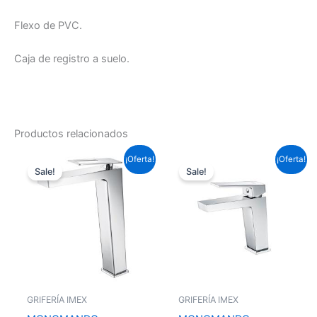
Flexo de PVC.
Caja de registro a suelo.
Productos relacionados
El
El
El
El
¡Oferta!
¡Oferta!
precio
precio
precio
precio
Sale!
Sale!
original
actual
original
actual
era:
es:
era:
es:
156,09 €.
115,54 €.
87,12 €.
64,49 €.
GRIFERÍA IMEX
GRIFERÍA IMEX