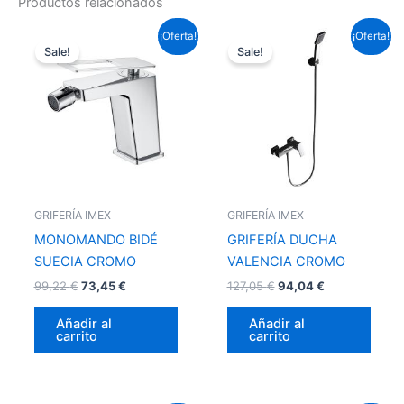
Productos relacionados
El
El
El
El
¡Oferta!
¡Oferta!
precio
precio
precio
precio
Sale!
Sale!
original
actual
original
actual
era:
es:
era:
es:
99,22 €.
73,45 €.
127,05 €.
94,04 €.
GRIFERÍA IMEX
GRIFERÍA IMEX
MONOMANDO BIDÉ
GRIFERÍA DUCHA
SUECIA CROMO
VALENCIA CROMO
99,22
€
73,45
€
127,05
€
94,04
€
Añadir al
Añadir al
carrito
carrito