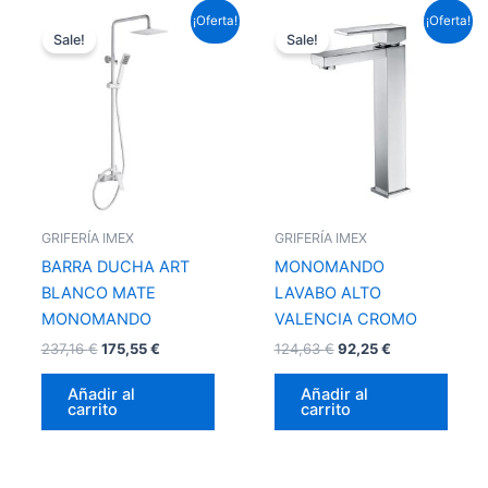
El
El
El
El
¡Oferta!
¡Oferta!
precio
precio
precio
precio
Sale!
Sale!
original
actual
original
actual
era:
es:
era:
es:
237,16 €.
175,55 €.
124,63 €.
92,25 €.
GRIFERÍA IMEX
GRIFERÍA IMEX
BARRA DUCHA ART
MONOMANDO
BLANCO MATE
LAVABO ALTO
MONOMANDO
VALENCIA CROMO
237,16
€
175,55
€
124,63
€
92,25
€
Añadir al
Añadir al
carrito
carrito