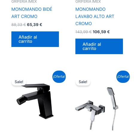
GRIFERÍA IMEX
GRIFERÍA IMEX
MONOMANDO BIDÉ
MONOMANDO
ART CROMO
LAVABO ALTO ART
CROMO
88,33
€
65,39
€
143,99
€
106,59
€
Añadir al
carrito
Añadir al
carrito
El
El
El
El
¡Oferta!
¡Oferta!
precio
precio
precio
precio
Sale!
Sale!
original
actual
original
actual
era:
es:
era:
es:
95,59 €.
70,76 €.
158,51 €.
117,33 €.