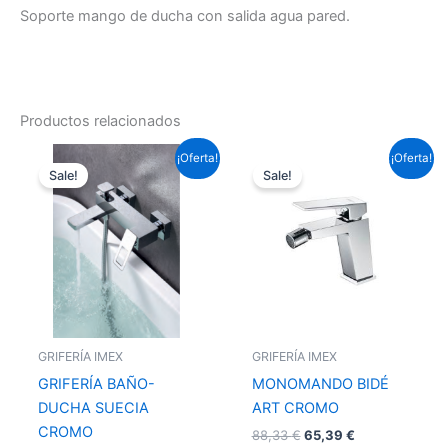
Soporte mango de ducha con salida agua pared.
Productos relacionados
El
El
El
El
¡Oferta!
¡Oferta!
precio
precio
precio
precio
Sale!
Sale!
original
actual
original
actual
era:
es:
era:
es:
225,06 €.
166,59 €.
88,33 €.
65,39 €.
GRIFERÍA IMEX
GRIFERÍA IMEX
GRIFERÍA BAÑO-
MONOMANDO BIDÉ
DUCHA SUECIA
ART CROMO
CROMO
88,33
€
65,39
€