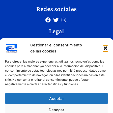
Redes sociales
Legal
Aviso legal
Gestionar el consentimiento
Política de privacidad
de las cookies
Política de cookies
Condiciones de uso
Para ofrecer las mejores experiencias, utilizamos tecnologías como las
cookies para almacenar y/o acceder a la información del dispositivo. El
consentimiento de estas tecnologías nos permitirá procesar datos como
el comportamiento de navegación o las identificaciones únicas en este
Copyright © 2026 Aquabaño | Todos los derechos reservados
sitio. No consentir o retirar el consentimiento, puede afectar
Diseñado por
Innovation Studio
negativamente a ciertas características y funciones.
Aceptar
Denegar