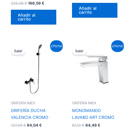
225,06
€
166,59
€
Añadir al
carrito
Añadir al
carrito
El
El
El
El
¡Oferta!
¡Oferta!
precio
precio
precio
precio
Sale!
Sale!
original
actual
original
actual
era:
es:
era:
es:
127,05 €.
94,04 €.
87,12 €.
64,49 €.
GRIFERÍA IMEX
GRIFERÍA IMEX
GRIFERÍA DUCHA
MONOMANDO
VALENCIA CROMO
LAVABO ART CROMO
127,05
€
94,04
€
87,12
€
64,49
€