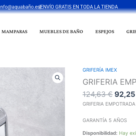
info@aquabaño.es
ENVÍO GRATIS EN TODA LA TIENDA
MAMPARAS
MUEBLES DE BAÑO
ESPEJOS
GRI
El
GRIFERÍA IMEX
GRIFERIA
preci
EMPOTRADA
GRIFERIA EM
origin
BIDE
124,63
€
92,2
era:
LINE
124,6
CROMO
GRIFERIA EMPOTRADA
cantidad
GARANTÍA 5 AÑOS
Disponibilidad:
Hay exi