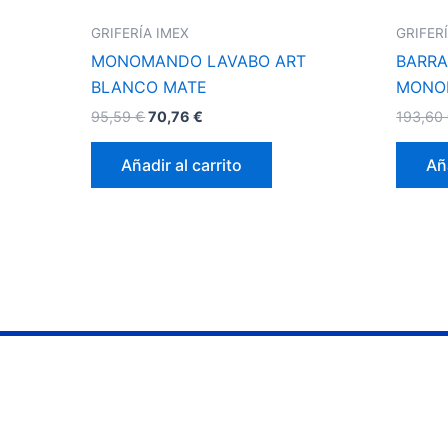
GRIFERÍA IMEX
GRIFER
MONOMANDO LAVABO ART
BARRA
BLANCO MATE
MONO
95,59
€
70,76
€
193,60
Añadir al carrito
Aña
Información
Contacto
Servicios
953 07 36 45