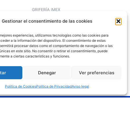
GRIFERÍA IMEX
MONOMANDO LAVABO ART
Gestionar el consentimiento de las cookies
CROMO
87,12
€
64,49
€
 mejores experiencias, utilizamos tecnologías como las cookies para
ceder a la información del dispositivo. El consentimiento de estas
permitirá procesar datos como el comportamiento de navegación o las
Añadir al carrito
únicas en este sitio. No consentir o retirar el consentimiento, puede
mente a ciertas características y funciones.
tar
Denegar
Ver preferencias
Política de Cookies
Política de Privacidad
Aviso legal
gal
o legal