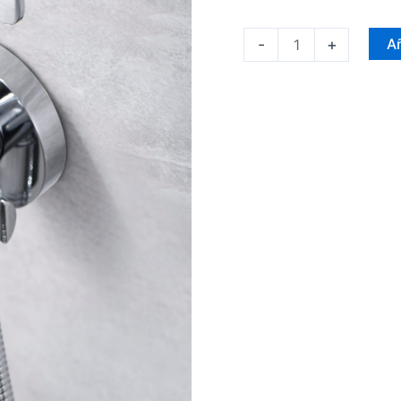
-
+
Añ