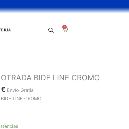
0
Cart
FERÍA
El
o
precio
POTRADA BIDE LINE CROMO
al
actual
5
€
es:
Envío Gratis
3 €.
92,25 €.
 BIDE LINE CROMO
stencias