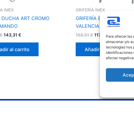
ÍA IMEX
GRIFERÍA IMEX
 DUCHA ART CROMO
GRIFERÍA BAÑO- DUCHA
MANDO
VALENCIA CROMO
€
143,31
€
158,51
€
117,33
€
Para ofrecer las
almacenar y/o ac
tecnologías nos 
dir al carrito
Añadir al carrito
identificaciones 
afectar negativa
Acep
Redes sociales
Le
Avis