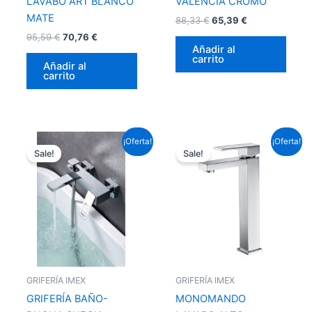
LAVABO ART BLANCO
VALENCIA CROMO
MATE
88,33
€
65,39
€
95,59
€
70,76
€
Añadir al
carrito
Añadir al
carrito
El
El
El
El
¡Oferta!
¡Oferta!
precio
precio
precio
precio
Sale!
Sale!
original
actual
original
actual
era:
es:
era:
es:
225,06 €.
166,59 €.
124,63 €.
92,25 €.
GRIFERÍA IMEX
GRIFERÍA IMEX
GRIFERÍA BAÑO-
MONOMANDO