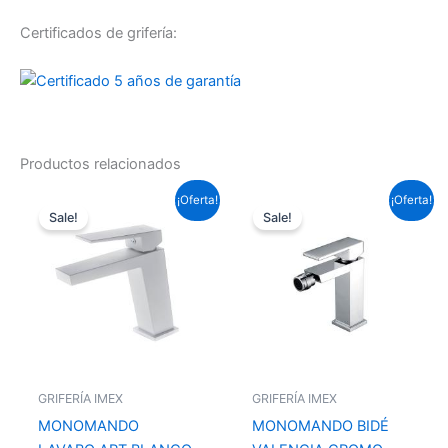
Certificados de grifería:
Productos relacionados
El
El
El
El
¡Oferta!
¡Oferta!
precio
precio
precio
precio
Sale!
Sale!
original
actual
original
actual
era:
es:
era:
es:
95,59 €.
70,76 €.
88,33 €.
65,39 €.
GRIFERÍA IMEX
GRIFERÍA IMEX
MONOMANDO
MONOMANDO BIDÉ