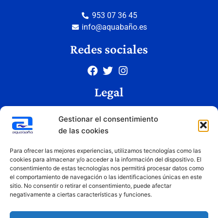
953 07 36 45
info@aquabaño.es
Redes sociales
Legal
Aviso legal
Gestionar el consentimiento
Política de privacidad
de las cookies
Política de cookies
Condiciones de uso
Para ofrecer las mejores experiencias, utilizamos tecnologías como las
cookies para almacenar y/o acceder a la información del dispositivo. El
consentimiento de estas tecnologías nos permitirá procesar datos como
el comportamiento de navegación o las identificaciones únicas en este
Copyright © 2026 Aquabaño | Todos los derechos reservados
sitio. No consentir o retirar el consentimiento, puede afectar
Diseñado por
Innovation Studio
negativamente a ciertas características y funciones.