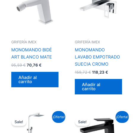
95,59 €.
70,76 €.
159,72 €.
118,23 €.
GRIFERÍA IMEX
GRIFERÍA IMEX
MONOMANDO BIDÉ
MONOMANDO
ART BLANCO MATE
LAVABO EMPOTRADO
SUECIA CROMO
95,59
€
70,76
€
159,72
€
118,23
€
Añadir al
carrito
Añadir al
carrito
El
El
El
El
¡Oferta!
¡Oferta!
precio
precio
precio
precio
Sale!
Sale!
original
actual
original
actual
era:
es:
era:
es: