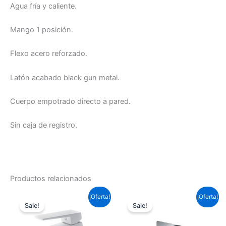
Agua fría y caliente.
Mango 1 posición.
Flexo acero reforzado.
Latón acabado black gun metal.
Cuerpo empotrado directo a pared.
Sin caja de registro.
Productos relacionados
El
El
El
El
¡Oferta!
¡Oferta!
precio
precio
precio
precio
Sale!
Sale!
original
actual
original
actual
era:
es:
era:
es: