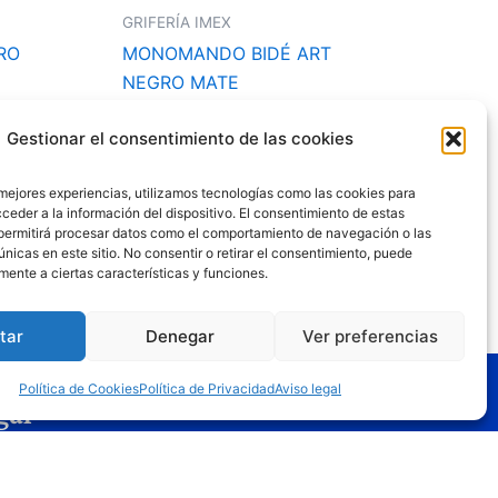
GRIFERÍA IMEX
RO
MONOMANDO BIDÉ ART
NEGRO MATE
95,59
€
70,76
€
Gestionar el consentimiento de las cookies
Añadir al carrito
 mejores experiencias, utilizamos tecnologías como las cookies para
ceder a la información del dispositivo. El consentimiento de estas
permitirá procesar datos como el comportamiento de navegación o las
únicas en este sitio. No consentir o retirar el consentimiento, puede
mente a ciertas características y funciones.
tar
Denegar
Ver preferencias
Política de Cookies
Política de Privacidad
Aviso legal
gal
o legal
tica de privacidad