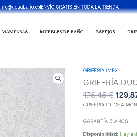
info@aquabaño.es
ENVÍO GRATIS EN TODA LA TIENDA
MAMPARAS
MUEBLES DE BAÑO
ESPEJOS
GRI
El
GRIFERÍA IMEX
GRIFERÍA
preci
DUCHA
GRIFERÍA DU
origin
PISA
175,45
€
129,8
era:
BLACK
175,45
GUN
GRIFERÍA DUCHA MO
METAL
cantidad
GARANTÍA 5 AÑOS
Disponibilidad:
Hay exi