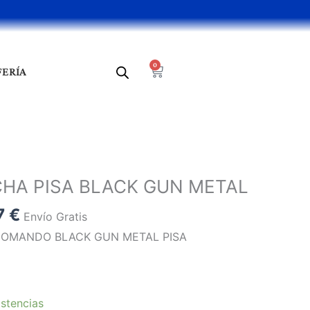
0
Cart
FERÍA
El
o
precio
CHA PISA BLACK GUN METAL
al
actual
7
€
es:
Envío Gratis
 €.
129,87 €.
NOMANDO BLACK GUN METAL PISA
stencias