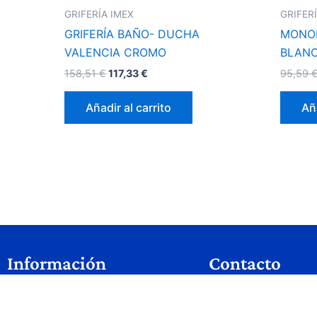
GRIFERÍA IMEX
GRIFER
GRIFERÍA BAÑO- DUCHA
MONO
VALENCIA CROMO
BLAN
158,51
€
117,33
€
95,59
Añadir al carrito
Aña
Información
Contacto
Servicios
953 07 36 45
Quienes somos
info@aquabaño.e