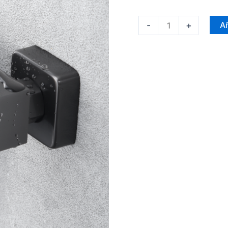
-
+
Añ