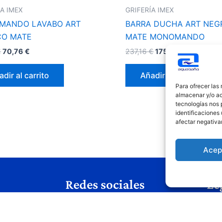
ÍA IMEX
GRIFERÍA IMEX
MANDO LAVABO ART
BARRA DUCHA ART NEG
CO MATE
MATE MONOMANDO
€
70,76
€
237,16
€
175,55
€
dir al carrito
Añadir al carrito
Para ofrecer las
almacenar y/o ac
tecnologías nos 
identificaciones 
afectar negativa
Acep
Redes sociales
Le
Avis
s
Polí