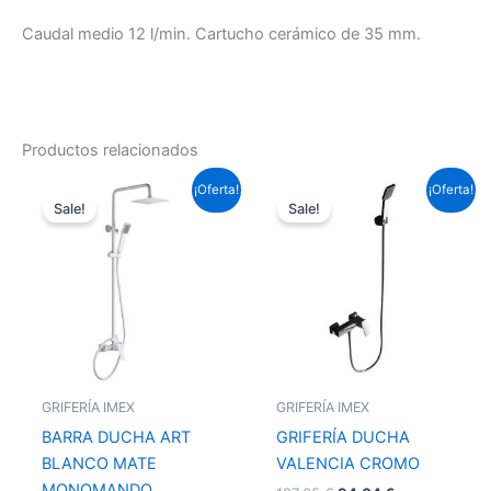
Caudal medio 12 l/min. Cartucho cerámico de 35 mm.
Productos relacionados
El
El
El
El
¡Oferta!
¡Oferta!
precio
precio
precio
precio
Sale!
Sale!
original
actual
original
actual
era:
es:
era:
es:
237,16 €.
175,55 €.
127,05 €.
94,04 €.
GRIFERÍA IMEX
GRIFERÍA IMEX
BARRA DUCHA ART
GRIFERÍA DUCHA
BLANCO MATE
VALENCIA CROMO
MONOMANDO