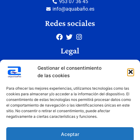
953 07 36 45
info@aquabaño.es
Redes sociales
Legal
Aviso legal
Gestionar el consentimiento
Política de privacidad
de las cookies
Política de cookies
Condiciones de uso
Para ofrecer las mejores experiencias, utilizamos tecnologías como las
cookies para almacenar y/o acceder a la información del dispositivo. El
consentimiento de estas tecnologías nos permitirá procesar datos como
el comportamiento de navegación o las identificaciones únicas en este
Copyright © 2026 Aquabaño | Todos los derechos reservados
sitio. No consentir o retirar el consentimiento, puede afectar
Diseñado por
Innovation Studio
negativamente a ciertas características y funciones.
Aceptar