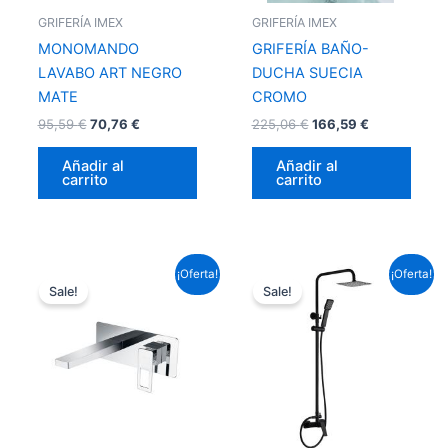
GRIFERÍA IMEX
GRIFERÍA IMEX
MONOMANDO
GRIFERÍA BAÑO-
LAVABO ART NEGRO
DUCHA SUECIA
MATE
CROMO
95,59
€
70,76
€
225,06
€
166,59
€
Añadir al
Añadir al
carrito
carrito
El
El
El
El
¡Oferta!
¡Oferta!
precio
precio
precio
precio
Sale!
Sale!
original
actual
original
actual
era:
es:
era:
es:
159,72 €.
118,23 €.
237,16 €.
175,55 €.