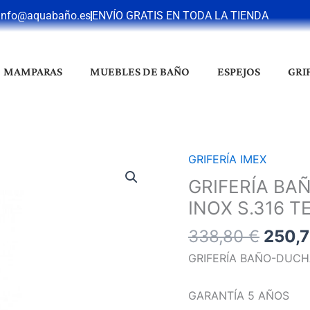
info@aquabaño.es
ENVÍO GRATIS EN TODA LA TIENDA
MAMPARAS
MUEBLES DE BAÑO
ESPEJOS
GRI
El
GRIFERÍA IMEX
GRIFERÍA
preci
BAÑO-
GRIFERÍA BA
origin
DUCHA
INOX S.316 
era:
MOSCÚ
338,8
338,80
€
250,
ACERO
INOX
GRIFERÍA BAÑO-DUCH
S.316
TERMOSTÁTICA
GARANTÍA 5 AÑOS
cantidad