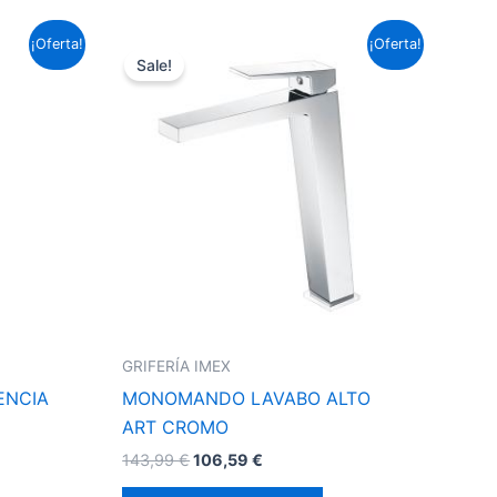
El
El
¡Oferta!
¡Oferta!
precio
precio
Sale!
original
actual
era:
es:
143,99 €.
106,59 €.
GRIFERÍA IMEX
ENCIA
MONOMANDO LAVABO ALTO
ART CROMO
143,99
€
106,59
€