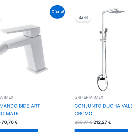
El
El
El
El
¡Oferta!
precio
precio
precio
precio
Sale!
original
actual
original
actual
era:
es:
era:
es:
95,59 €.
70,76 €.
286,77 €.
212,27 €.
ÍA IMEX
GRIFERÍA IMEX
MANDO BIDÉ ART
CONJUNTO DUCHA VAL
CO MATE
CROMO
€
70,76
€
286,77
€
212,27
€