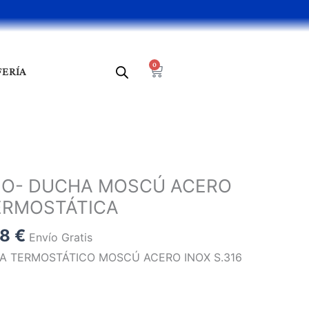
0
Cart
FERÍA
El
o
precio
ÑO- DUCHA MOSCÚ ACERO
al
actual
TERMOSTÁTICA
es:
0 €.
250,78 €.
78
€
Envío Gratis
A TERMOSTÁTICO MOSCÚ ACERO INOX S.316