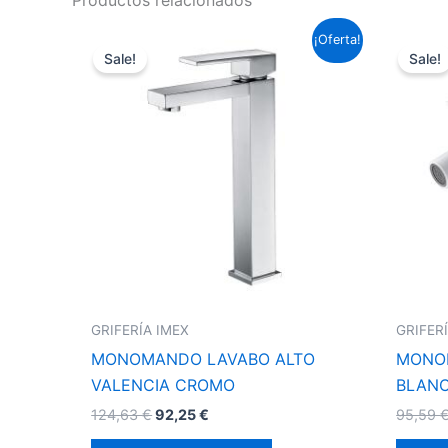
Productos relacionados
El
El
¡Oferta!
precio
precio
Sale!
Sale!
original
actual
era:
es:
124,63 €.
92,25 €.
GRIFERÍA IMEX
GRIFER
MONOMANDO LAVABO ALTO
MONO
VALENCIA CROMO
BLAN
124,63
€
92,25
€
95,59