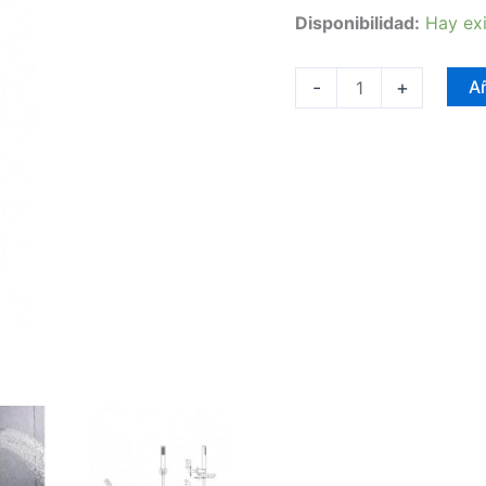
Disponibilidad:
Hay exi
-
+
Añ